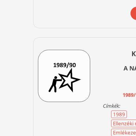
K
A N
1989
Címkék:
1989
Ellenzék
Emlékeze