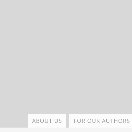
Skip
to
main
content
ABOUT US
FOR OUR AUTHORS