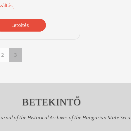
váltás
Letöltés
2
3
BETEKINTŐ
urnal of the Historical Archives of the Hungarian State Secu