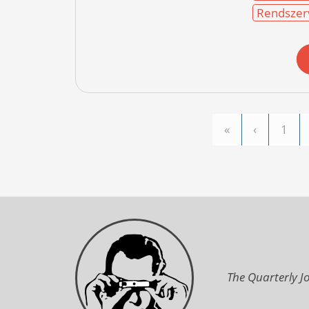
Rendszer
«
‹
1
Pages
The Quarterly Jo