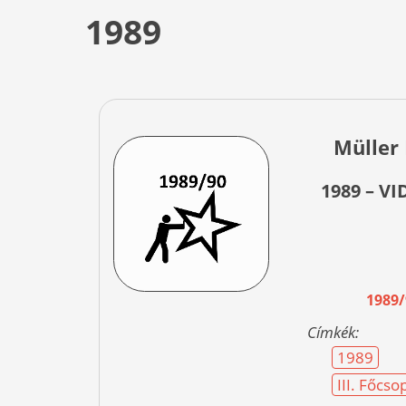
1989
Müller 
1989 – V
1989
Címkék:
1989
III. Főcs