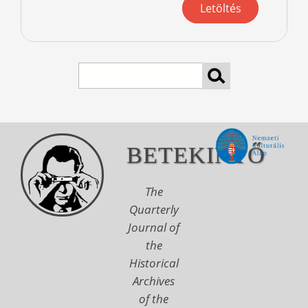
Letöltés
Search
BETEKINTŐ
The
Quarterly
Journal of
the
Historical
Archives
of the