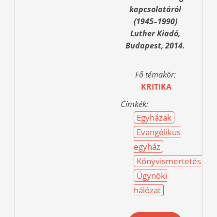
kapcsolatáról
(1945–1990)
Luther Kiadó,
Budapest, 2014.
Fő témakör:
KRITIKA
Címkék:
Egyházak
Evangélikus
egyház
Könyvismertetés
Ügynöki
hálózat