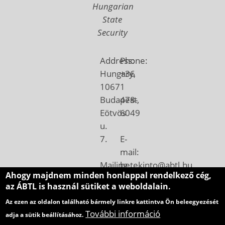
Hungarian
State
Security
Address:
Phone:
Hungary,
+36
1067
1
Budapest,
478-
Eötvös
6049
u.
7.
E-
mail:
Mailing
betekinto@abtl.hu
Ahogy majdnem minden honlappal rendelkező cég,
address:
az ÁBTL is használ sütiket a weboldalain.
Hungary,
Az ezen az oldalon található bármely linkre kattintva Ön beleegyezését
1410
További információ
adja a sütik beállításához.
Budapest,