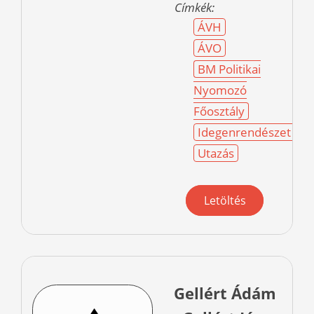
Címkék:
ÁVH
ÁVO
BM Politikai
Nyomozó
Főosztály
Idegenrendészet
Utazás
Letöltés
Gellért Ádám