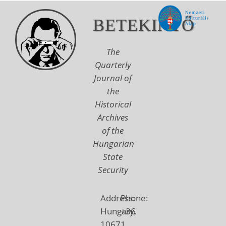
BETEKINTŐ
The
Quarterly
Journal of
the
Historical
Archives
of the
Hungarian
State
Security
Address:
Phone:
Hungary,
+36
1067
1