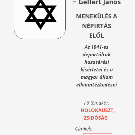
− Gellért János
MENEKÜLÉS A
NÉPIRTÁS
ELŐL
Az 1941-es
deportáltak
hazatérési
kísérletei és a
magyar állam
ellenintézkedései
Fő témakör:
HOLOKAUSZT,
ZSIDÓSÁG
Címkék: