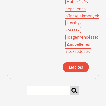
Háborús és
népellenes
bűncselekmények
Horthy-
korszak
Idegenrendészet
Zsidóellenes
intézkedések
Letöltés
Search