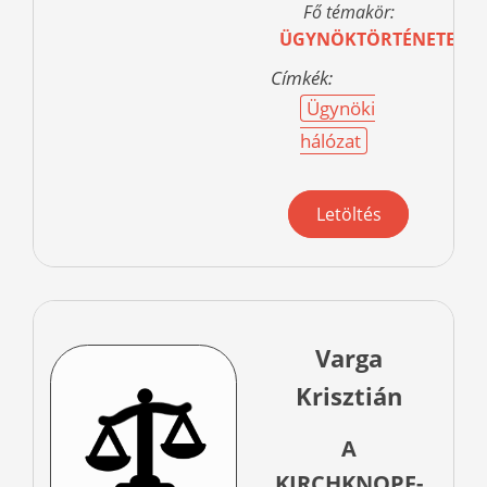
Fő témakör:
ÜGYNÖKTÖRTÉNETEK
Címkék:
Ügynöki
hálózat
Letöltés
Varga
Krisztián
A
KIRCHKNOPF-