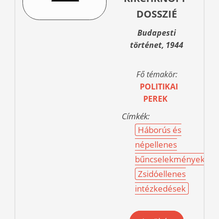
DOSSZIÉ
Budapesti
történet, 1944
Fő témakör:
POLITIKAI
PEREK
Címkék:
Háborús és
népellenes
bűncselekmények
Zsidóellenes
intézkedések