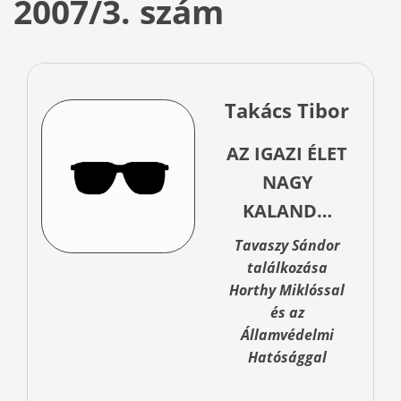
2007/3. szám
Takács Tibor
AZ IGAZI ÉLET
NAGY
KALAND…
Tavaszy Sándor
találkozása
Horthy Miklóssal
és az
Államvédelmi
Hatósággal