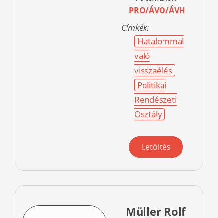
PRO/ÁVO/ÁVH
Címkék:
Hatalommal
való
visszaélés
Politikai
Rendészeti
Osztály
Letöltés
Müller Rolf