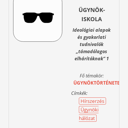
ÜGYNÖK-
ISKOLA
Ideológiai alapok
és gyakorlati
tudnivalók
„támadólagos
elhárítóknak” 1
Fő témakör:
ÜGYNÖKTÖRTÉNETEK
Címkék:
Hírszerzés
Ügynöki
hálózat