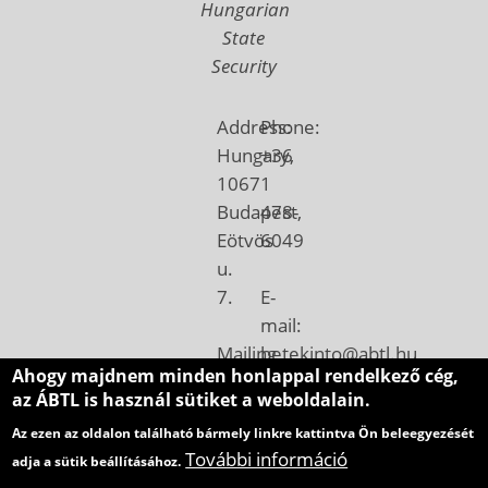
Hungarian
State
Security
Address:
Phone:
Hungary,
+36
1067
1
Budapest,
478-
Eötvös
6049
u.
7.
E-
mail:
Mailing
betekinto@abtl.hu
Ahogy majdnem minden honlappal rendelkező cég,
address:
az ÁBTL is használ sütiket a weboldalain.
Hungary,
Az ezen az oldalon található bármely linkre kattintva Ön beleegyezését
1410
További információ
adja a sütik beállításához.
Budapest,