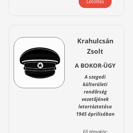
Letöltés
Krahulcsán
Zsolt
A BOKOR-ÜGY
A szegedi
külterületi
rendőrség
vezetőjének
letartóztatása
1945 áprilisában
Fő témakör: