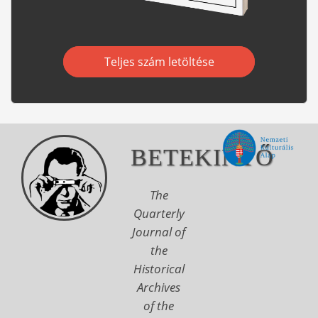
Teljes szám letöltése
BETEKINTŐ
The
Quarterly
Journal of
the
Historical
Archives
of the