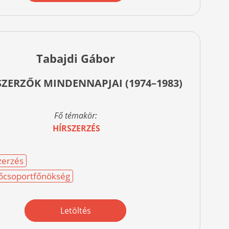
Tabajdi Gábor
SZERZŐK MINDENNAPJAI (1974–1983)
Fő témakör:
HÍRSZERZÉS
zerzés
 Főcsoportfőnökség
Letöltés