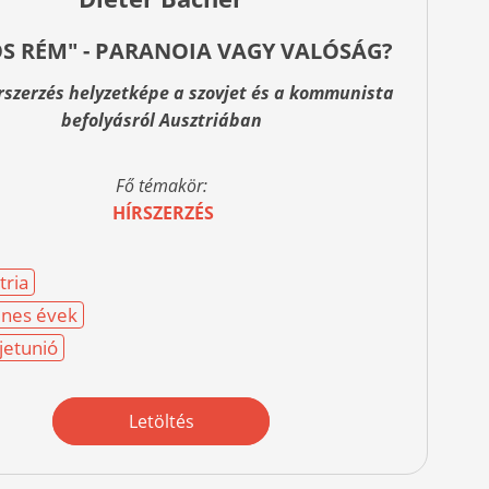
S RÉM" - PARANOIA VAGY VALÓSÁG?
írszerzés helyzetképe a szovjet és a kommunista
befolyásról Ausztriában
Fő témakör:
HÍRSZERZÉS
tria
nes évek
jetunió
Letöltés