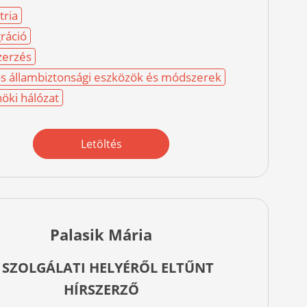
tria
ráció
zerzés
os állambiztonsági eszközök és módszerek
öki hálózat
Letöltés
Palasik Mária
 SZOLGÁLATI HELYÉRŐL ELTŰNT
HÍRSZERZŐ