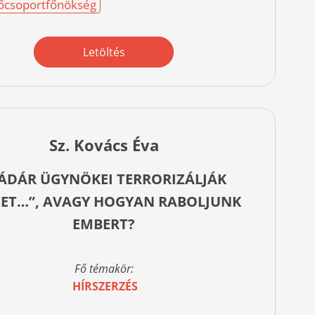
 Főcsoportfőnökség
Letöltés
Sz. Kovács Éva
ÁDÁR ÜGYNÖKEI TERRORIZÁLJÁK
SET…”, AVAGY HOGYAN RABOLJUNK
EMBERT?
Fő témakör:
HÍRSZERZÉS