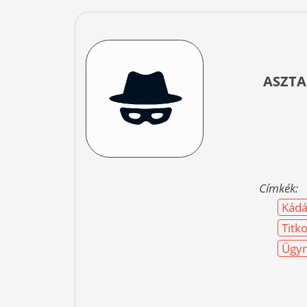
ASZTA
Címkék:
Kádá
Titk
Ügyn