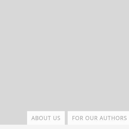
Skip
to
main
content
ABOUT US
FOR OUR AUTHORS