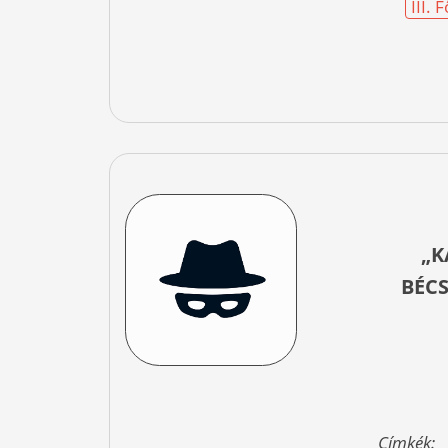
III.
„K
BÉC
Címkék: