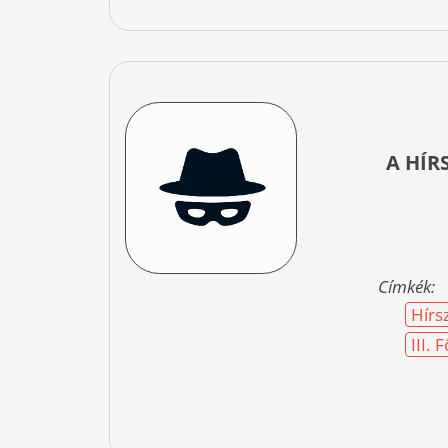
A HÍR
Címkék:
Hírs
III.