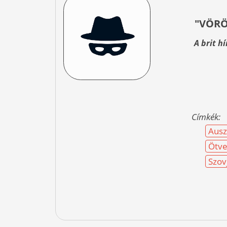
"VÖRÖ
A brit h
Címkék:
Ausz
Ötve
Szov