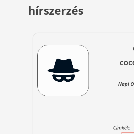
hírszerzés
COCO
Napi O
Címkék: