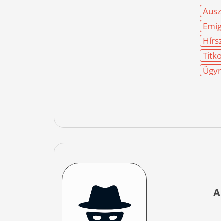
Ausz
Emig
Hírs
Titk
Ügyn
A