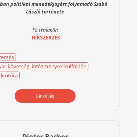
-ban politikai menedékjogért folyamodó Szabó
László története
Fő témakör:
HÍRSZERZÉS
zerzés
ar követségi intézmények külföldön
dentúra
Letöltés
Dieter Bacher