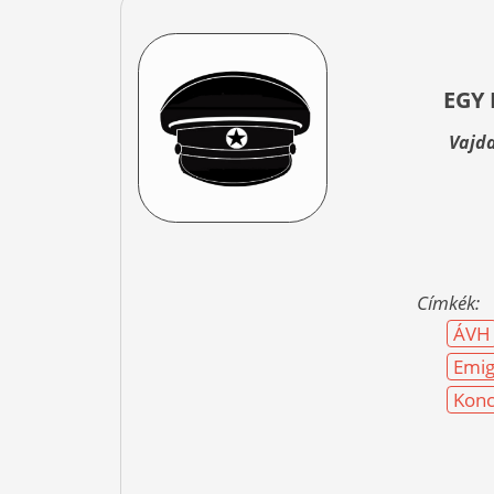
EGY
Vajda
Címkék:
ÁVH
Emig
Konc