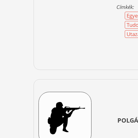
Címkék:
Egye
Tud
Utaz
POLGÁ