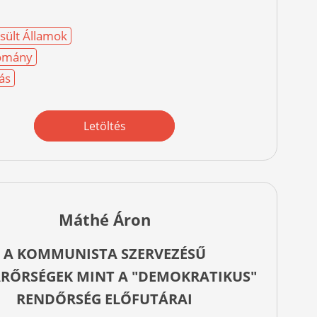
sült Államok
omány
ás
Letöltés
Máthé Áron
A KOMMUNISTA SZERVEZÉSŰ
RŐRSÉGEK MINT A "DEMOKRATIKUS"
RENDŐRSÉG ELŐFUTÁRAI