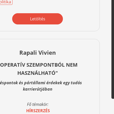
litika
Letöltés
Rapali Vivien
"OPERATÍV SZEMPONTBÓL NEM
HASZNÁLHATÓ"
éspontok és pártállami érdekek egy tudós
karrierútjában
Fő témakör:
HÍRSZERZÉS