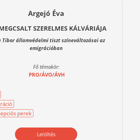
Argejó Éva
 MEGCSALT SZERELMES KÁLVÁRIÁJA
 Tibor államvédelmi tiszt színeváltozásai az
emigrációban
Fő témakör:
PRO/ÁVO/ÁVH
ráció
epciós perek
Letöltés