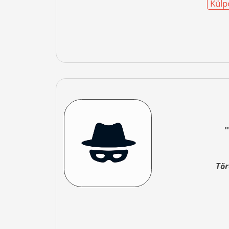
Külpo
Tör