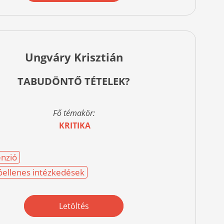
Ungváry Krisztián
TABUDÖNTŐ TÉTELEK?
Fő témakör:
KRITIKA
nzió
óellenes intézkedések
Letöltés