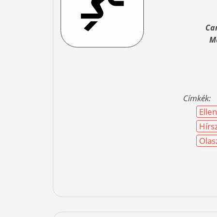
Ca
M
Címkék:
Elle
Hírs
Olas