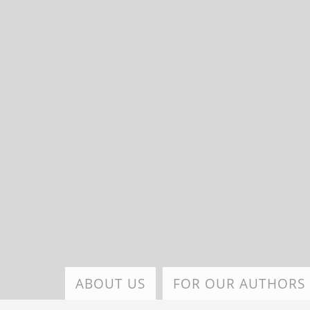
Skip
to
main
content
ABOUT US
FOR OUR AUTHORS