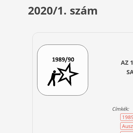
2020/1. szám
AZ 
S
Címkék:
198
Ausz