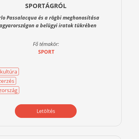
SPORTÁGRÓL
rlo Passalacqua és a rögbi meghonosítása
agyarországon a belügyi iratok tükrében
Fő témakör:
SPORT
nkultúra
zerzés
zország
Letöltés