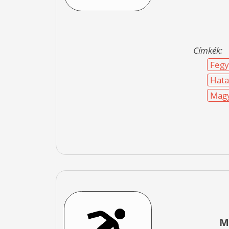
Címkék:
Fegy
Hata
Magy
M