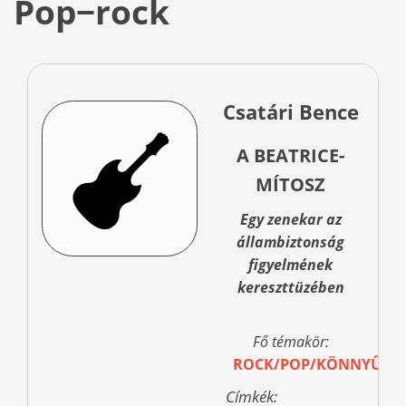
Pop−rock
Csatári Bence
A BEATRICE-
MÍTOSZ
Egy zenekar az
állambiztonság
figyelmének
kereszttüzében
Fő témakör:
ROCK/POP/KÖNNYŰZE
Címkék: