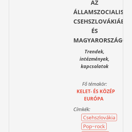
AZ
ÁLLAMSZOCIALISTA
CSEHSZLOVÁKIÁBA
ÉS
MAGYARORSZÁGON
Trendek,
intézmények,
kapcsolatok
Fő témakör:
KELET- ÉS KÖZÉP
EURÓPA
Címkék:
Csehszlovákia
Pop−rock