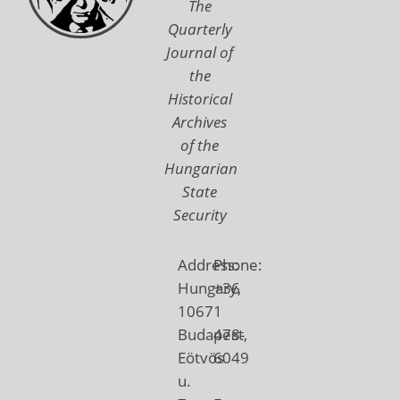
The
Quarterly
Journal of
the
Historical
Archives
of the
Hungarian
State
Security
Address:
Phone:
Hungary,
+36
1067
1
Budapest,
478-
Eötvös
6049
u.