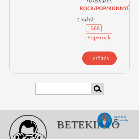
Fő témakör:
ROCK/POP/KÖNNYŰZE
Címkék:
1968
Pop−rock
Letöltés
Search
BETEKINTŐ