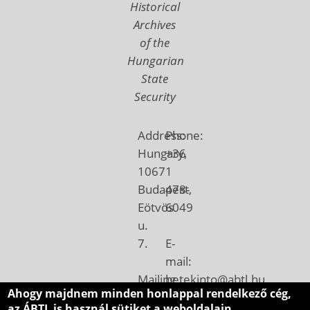
Historical
Archives
of the
Hungarian
State
Security
Address:
Phone:
Hungary,
+36
1067
1
Budapest,
478-
Eötvös
6049
u.
7.
E-
mail:
Mailing
betekinto@abtl.hu
Ahogy majdnem minden honlappal rendelkező cég,
address:
az ÁBTL is használ sütiket a weboldalain.