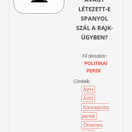
LÉTEZETT-E
SPANYOL
SZÁL A RAJK-
ÜGYBEN?
Fő témakör:
POLITIKAI
PEREK
Címkék:
ÁVH
ÁVO
Koncepciós
perek
Ötvenes