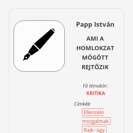
Papp István
AMI A
HOMLOKZAT
MÖGÖTT
REJTŐZIK
Fő témakör:
KRITIKA
Címkék:
Ellenzéki
mozgalmak
Rajk−ügy