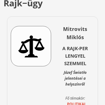
Rajk−ügy
Mitrovits
Miklós
A RAJK-PER
LENGYEL
SZEMMEL
Józef Światło
jelentései a
helyszínről
Fő témakör:
POLITIKAI