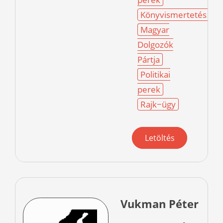
Könyvismertetés
Magyar
Dolgozók
Pártja
Politikai
perek
Rajk−ügy
Letöltés
Vukman Péter