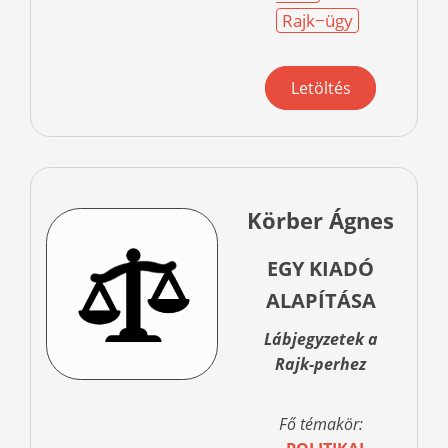
Rajk−ügy
Letöltés
Körber Ágnes
EGY KIADÓ
ALAPÍTÁSA
Lábjegyzetek a
Rajk-perhez
Fő témakör: