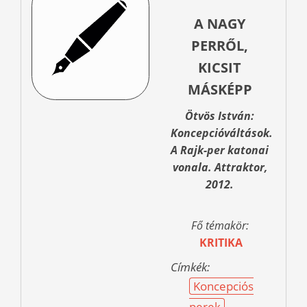
A NAGY
PERRŐL,
KICSIT
MÁSKÉPP
Ötvös István:
Koncepcióváltások.
A Rajk-per katonai
vonala. Attraktor,
2012.
Fő témakör:
KRITIKA
Címkék:
Koncepciós
perek