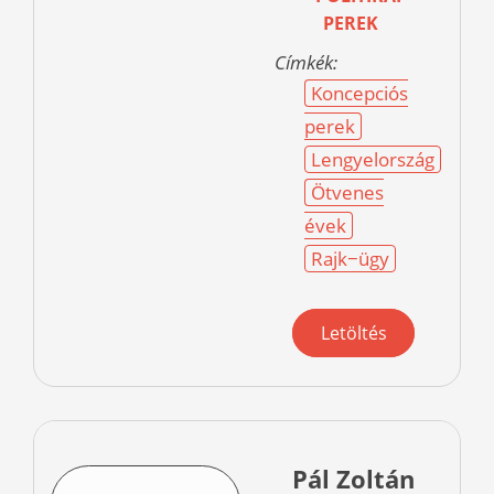
PEREK
Címkék:
Koncepciós
perek
Lengyelország
Ötvenes
évek
Rajk−ügy
Letöltés
Pál Zoltán