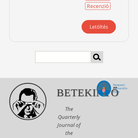
Recenzió
Letöltés
Search
BETEKINTŐ
The
Quarterly
Journal of
the