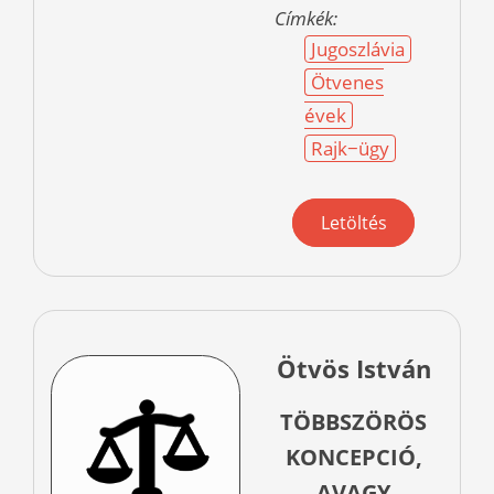
Címkék:
Jugoszlávia
Ötvenes
évek
Rajk−ügy
Letöltés
Ötvös István
TÖBBSZÖRÖS
KONCEPCIÓ,
AVAGY