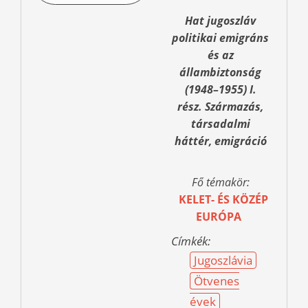
Hat jugoszláv
politikai emigráns
és az
állambiztonság
(1948–1955) I.
rész. Származás,
társadalmi
háttér, emigráció
Fő témakör:
KELET- ÉS KÖZÉP
EURÓPA
Címkék:
Jugoszlávia
Ötvenes
évek