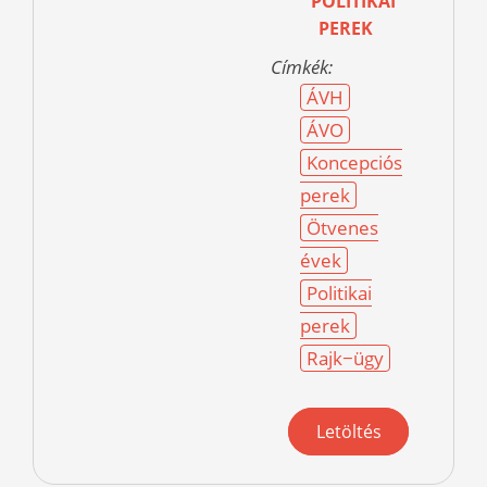
POLITIKAI
PEREK
Címkék:
ÁVH
ÁVO
Koncepciós
perek
Ötvenes
évek
Politikai
perek
Rajk−ügy
Letöltés