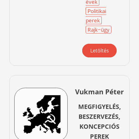
évek
Politikai
perek
Rajk−ügy
Letöltés
Vukman Péter
MEGFIGYELÉS,
BESZERVEZÉS,
KONCEPCIÓS
PEREK