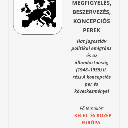
MEGFIGYELÉS,
BESZERVEZÉS,
KONCEPCIÓS
PEREK
Hat jugoszláv
politikai emigráns
és az
állambiztonság
(1948–1955) II.
rész A koncepciós
per és
következményei
Fő témakör:
KELET- ÉS KÖZÉP
EURÓPA