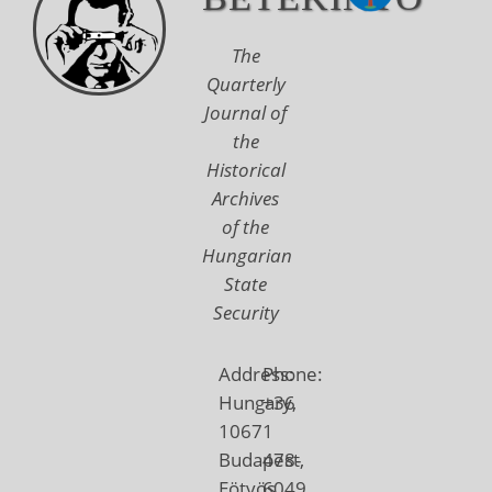
The
Quarterly
Journal of
the
Historical
Archives
of the
Hungarian
State
Security
Address:
Phone:
Hungary,
+36
1067
1
Budapest,
478-
Eötvös
6049