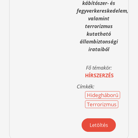
kábítószer- és
fegyverkereskedelem,
valamint
terrorizmus
kutatható
állambiztonsági
irataiból
Fő témakör:
HÍRSZERZÉS
Címkék:
Hidegháború
Terrorizmus
Letöltés