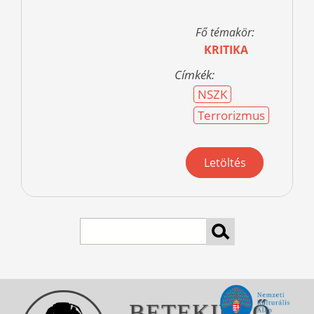
Fő témakör:
KRITIKA
Címkék:
NSZK
Terrorizmus
Letöltés
Search
BETEKINTŐ