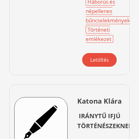
Háborús és
népellenes
bűncselekmények
Történeti
emlékezet
Letöltés
Katona Klára
IRÁNYTŰ IFJÚ
TÖRTÉNÉSZEKNEK