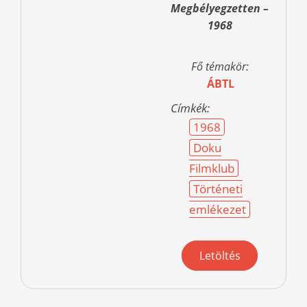
Megbélyegzetten –
1968
Fő témakör:
ÁBTL
Címkék:
1968
Doku
Filmklub
Történeti
emlékezet
Letöltés