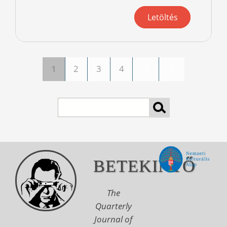
Letöltés
1
2
3
4
Pages
Search
BETEKINTŐ
The
Quarterly
Journal of