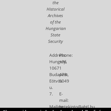
the
Historical
Archives
of the
Hungarian
State
Security
Address:
Phone:
Hungary,
+36
1067
1
Budapest,
478-
Eötvös
6049
u.
7.
E-
mail:
Mailing
betekinto@abtl.hu