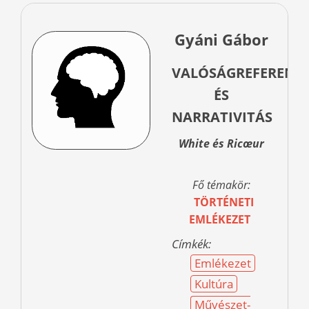
Gyáni Gábor
VALÓSÁGREFERENC
ÉS
NARRATIVITÁS
White és Ricœur
Fő témakör:
TÖRTÉNETI
EMLÉKEZET
Címkék:
Emlékezet
Kultúra
Művészet-