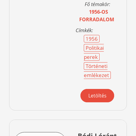
Fő témakör:
1956-OS
FORRADALOM
Címkék:
1956
Politikai
perek
Történeti
emlékezet
Letöltés
Bódi Lóránt