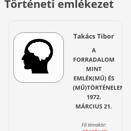
Történeti emlékezet
Takács Tibor
A
FORRADALOM
MINT
EMLÉK(MŰ) ÉS
(MŰ)TÖRTÉNELEM:
1972.
MÁRCIUS 21.
Fő témakör: