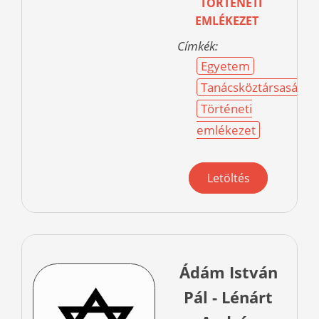
TÖRTÉNETI
EMLÉKEZET
Címkék:
Egyetem
Tanácsköztársaság
Történeti
emlékezet
Letöltés
Ádám István
Pál - Lénárt