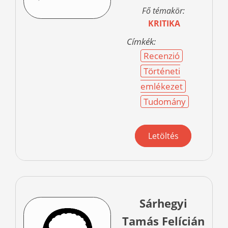
Fő témakör:
KRITIKA
Címkék:
Recenzió
Történeti
emlékezet
Tudomány
Letöltés
Sárhegyi
Tamás Felícián