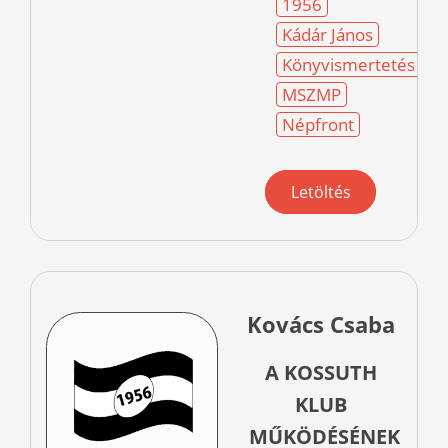
1956
Kádár János
Könyvismertetés
MSZMP
Népfront
Letöltés
Kovács Csaba
A KOSSUTH
KLUB
MŰKÖDÉSÉNEK