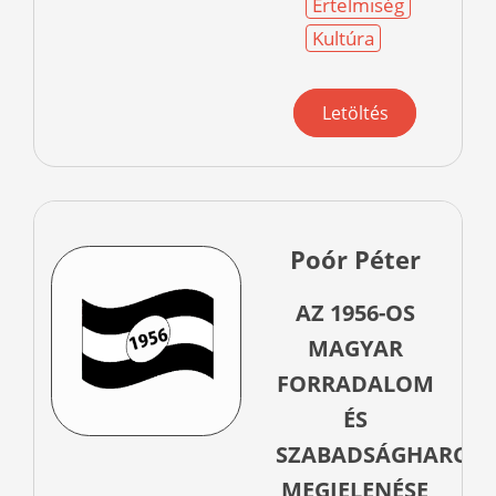
Értelmiség
Kultúra
Letöltés
Poór Péter
AZ 1956-OS
MAGYAR
FORRADALOM
ÉS
SZABADSÁGHARC
MEGJELENÉSE