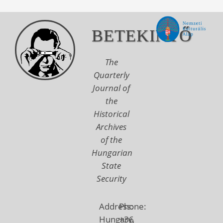
BETEKINTŐ
The
Quarterly
Journal of
the
Historical
Archives
of the
Hungarian
State
Security
Address:
Phone:
Hungary,
+36