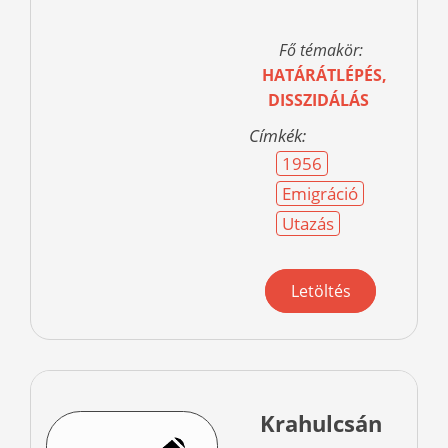
Fő témakör:
HATÁRÁTLÉPÉS,
DISSZIDÁLÁS
Címkék:
1956
Emigráció
Utazás
Letöltés
Krahulcsán