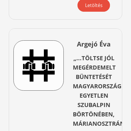
Letöltés
Argejó Éva
„...TÖLTSE JÓL
MEGÉRDEMELT
BÜNTETÉSÉT
MAGYARORSZÁG
EGYETLEN
SZUBALPIN
BÖRTÖNÉBEN,
MÁRIANOSZTRÁN”