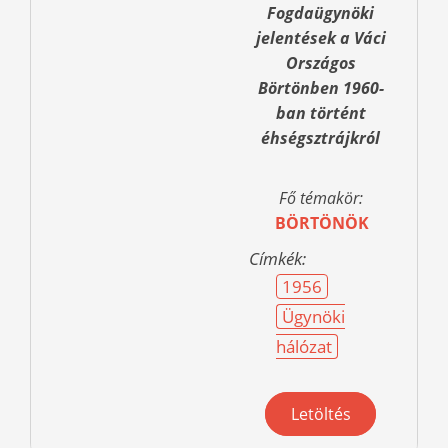
Fogdaügynöki
jelentések a Váci
Országos
Börtönben 1960-
ban történt
éhségsztrájkról
Fő témakör:
BÖRTÖNÖK
Címkék:
1956
Ügynöki
hálózat
Letöltés