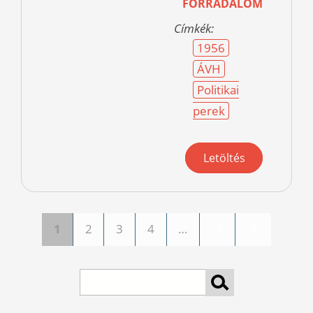
FORRADALOM
Címkék:
1956
ÁVH
Politikai
perek
Letöltés
1
2
3
4
…
Pages
Search