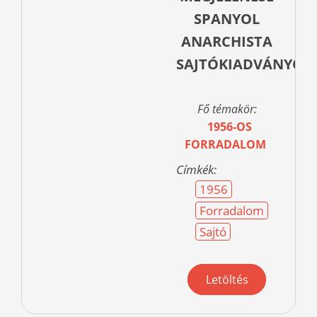
SPANYOL
ANARCHISTA
SAJTÓKIADVÁNYOK
Fő témakör:
1956-OS
FORRADALOM
Címkék:
1956
Forradalom
Sajtó
Letöltés