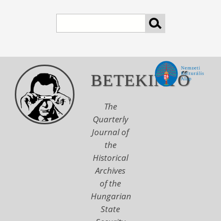
Search
BETEKINTŐ
The
Quarterly
Journal of
the
Historical
Archives
of the
Hungarian
State