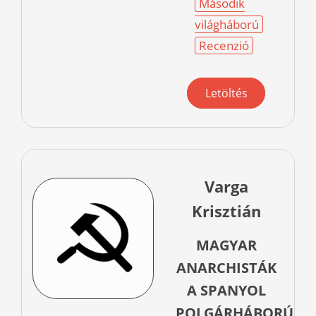
Második
világháború
Recenzió
Letöltés
Varga
Krisztián
MAGYAR
ANARCHISTÁK
A SPANYOL
POLGÁRHÁBORÚBA