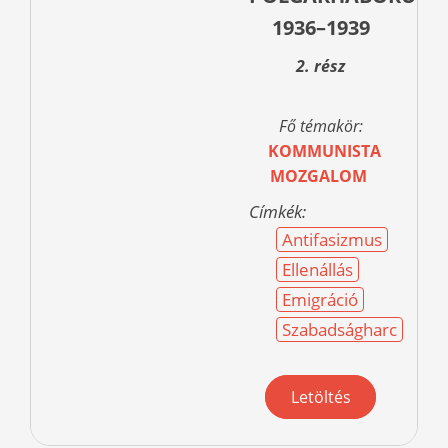
1936–1939
2. rész
Fő témakör:
KOMMUNISTA
MOZGALOM
Címkék:
Antifasizmus
Ellenállás
Emigráció
Szabadságharc
Letöltés