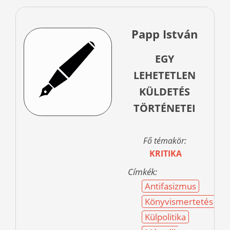
Papp István
EGY
LEHETETLEN
KÜLDETÉS
TÖRTÉNETEI
Fő témakör:
KRITIKA
Címkék:
Antifasizmus
Könyvismertetés
Külpolitika