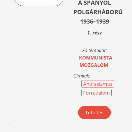
A SPANYOL
POLGÁRHÁBORÚBA
1936–1939
1. rész
Fő témakör:
KOMMUNISTA
MOZGALOM
Címkék:
Antifasizmus
Forradalom
Letöltés