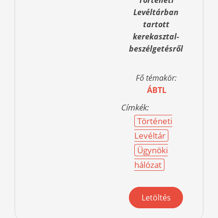
Történeti
Levéltárban
tartott
kerekasztal-
beszélgetésről
Fő témakör:
ÁBTL
Címkék:
Történeti
Levéltár
Ügynöki
hálózat
Letöltés