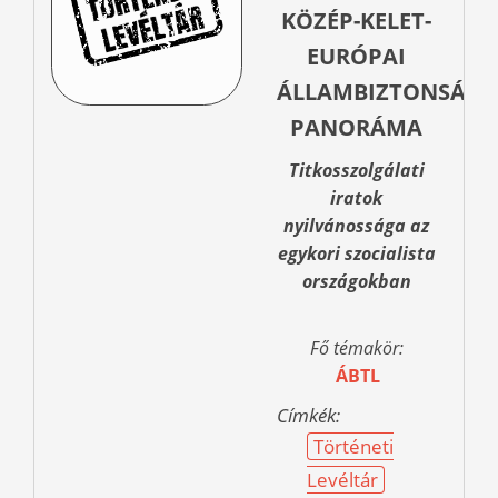
KÖZÉP-KELET-
EURÓPAI
ÁLLAMBIZTONSÁGI
PANORÁMA
Titkosszolgálati
iratok
nyilvánossága az
egykori szocialista
országokban
Fő témakör:
ÁBTL
Címkék:
Történeti
Levéltár