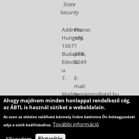
State
Security
Address:
Phone:
Hungary,
+36
1067
1
Budapest,
478-
Eötvös
6049
u.
7.
E-
mail:
Mailing
betekinto@abtl.hu
Ahogy majdnem minden honlappal rendelkező cég,
address:
az ÁBTL is használ sütiket a weboldalain.
Hungary,
Az ezen az oldalon található bármely linkre kattintva Ön beleegyezését
1410
További információ
adja a sütik beállításához.
Budapest,
Pf.:
Elfogadom
Elutasítás