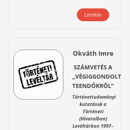
Letöltés
Okváth Imre
SZÁMVETÉS A
„VÉGIGGONDOLT
TEENDŐKRŐL”
Történettudományi
kutatások a
Történeti
(Hivatalban)
Levéltárban 1997–