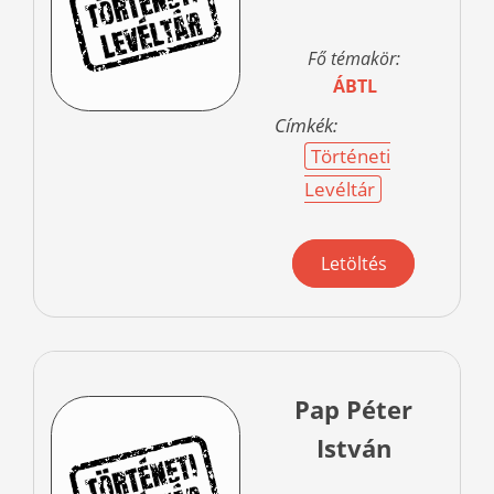
Fő témakör:
ÁBTL
Címkék:
Történeti
Levéltár
Letöltés
Pap Péter
István