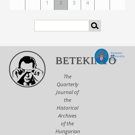
1
2
3
4
Pages
Search
BETEKINTŐ
The
Quarterly
Journal of
the
Historical
Archives
of the
Hungarian