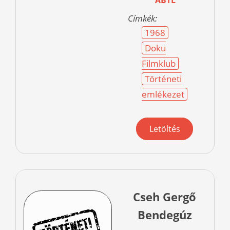
ÁBTL
Címkék:
1968
Doku
Filmklub
Történeti
emlékezet
Letöltés
Cseh Gergő
Bendegúz