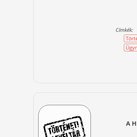
Címkék:
Tört
Ügyn
A H