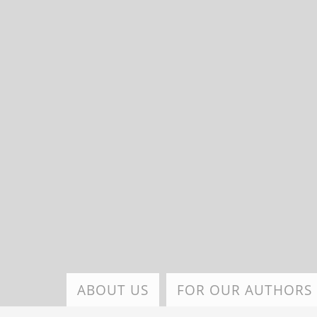
Skip
to
main
content
ABOUT US
FOR OUR AUTHORS