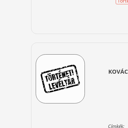
Tört
KOVÁC
Címkék: