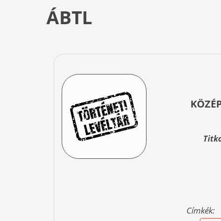
ÁBTL
KÖZÉP
Titk
Címkék: