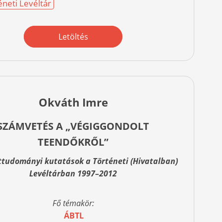
éneti Levéltár
Letöltés
Okváth Imre
SZÁMVETÉS A „VÉGIGGONDOLT
TEENDŐKRŐL”
ttudományi kutatások a Történeti (Hivatalban)
Levéltárban 1997–2012
Fő témakör:
ÁBTL