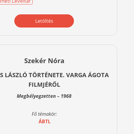
éneti Levéltár
Letöltés
Szekér Nóra
S LÁSZLÓ TÖRTÉNETE. VARGA ÁGOTA
FILMJÉRŐL
Megbélyegzetten – 1968
Fő témakör:
ÁBTL