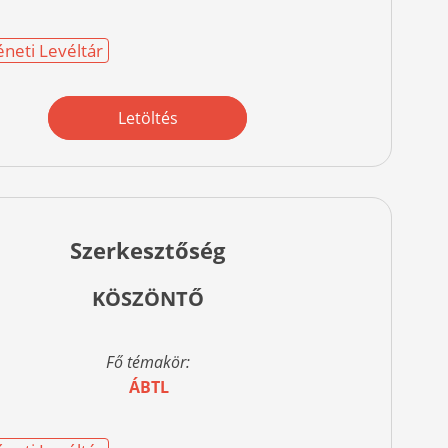
éneti Levéltár
Letöltés
Szerkesztőség
KÖSZÖNTŐ
Fő témakör:
ÁBTL