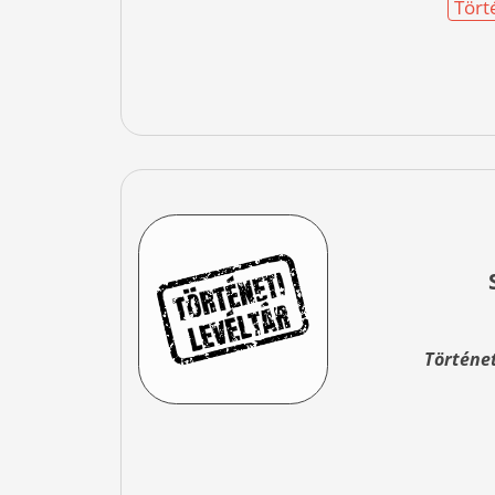
Tört
Történe