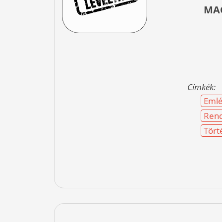
MA
Címkék:
Emlé
Rend
Tört