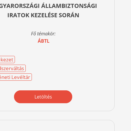
GYARORSZÁGI ÁLLAMBIZTONSÁGI
IRATOK KEZELÉSE SORÁN
Fő témakör:
ÁBTL
kezet
szerváltás
éneti Levéltár
Letöltés