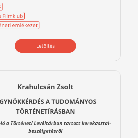
8
 Filmklub
éneti emlékezet
Letöltés
Krahulcsán Zsolt
GYNÖKKÉRDÉS A TUDOMÁNYOS
TÖRTÉNETÍRÁSBAN
ó a Történeti Levéltárban tartott kerekasztal-
beszélgetésről