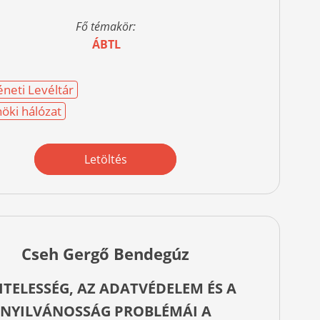
Fő témakör:
ÁBTL
éneti Levéltár
öki hálózat
Letöltés
Cseh Gergő Bendegúz
ITELESSÉG, AZ ADATVÉDELEM ÉS A
NYILVÁNOSSÁG PROBLÉMÁI A