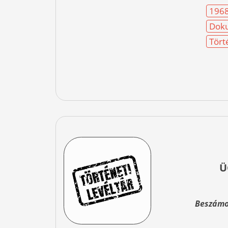
196
Doku
Tört
Ü
Beszámol