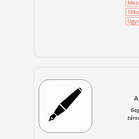
Mez
Titk
Ügyn
A
Gag
társ