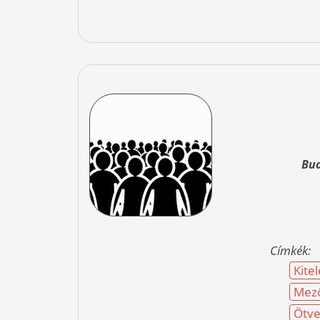
Bud
Címkék:
Kite
Mez
Ötve