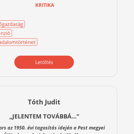
KRITIKA
őgazdaság
nzió
adalomtörténet
Letöltés
Tóth Judit
„JELENTEM TOVÁBBÁ…”
rs az 1950. évi tagosítás idején a Pest megyei