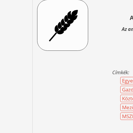
Az a
Címkék:
Egye
Gazd
Közt
Mez
MSZ