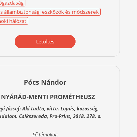
őgazdaság
os állambiztonsági eszközök és módszerek
öki hálózat
Letöltés
Pócs Nándor
 NYÁRÁD-MENTI PROMÉTHEUSZ
yi József: Aki tudta, vitte. Lopás, közösség,
adalom. Csíkszereda, Pro-Print, 2018. 278. o.
Fő témakör: