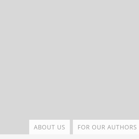
Skip
to
main
content
ABOUT US
FOR OUR AUTHORS