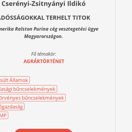
Cserényi-Zsitnyányi Ildikó
ADÓSSÁGOKKAL TERHELT TITOK
merika Ralston Purina cég vesztegetési ügye
Magyarországon.
Fő témakör:
AGRÁRTÖRTÉNET
sült Államok
asági bűncselekmények
örvényes bűncselekmények
őgazdaság
MP