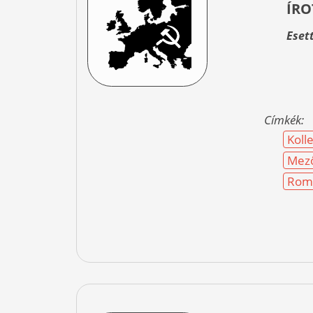
ÍRO
Eset
Címkék:
Kolle
Mez
Rom