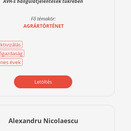
ÁVH-s hangulatjelentések tükrében
Fő témakör:
AGRÁRTÖRTÉNET
ktivizálás
őgazdaság
nes évek
Letöltés
Alexandru Nicolaescu