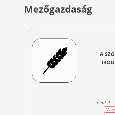
Mezőgazdaság
A SZÖ
IROD
Címkék:
Magy