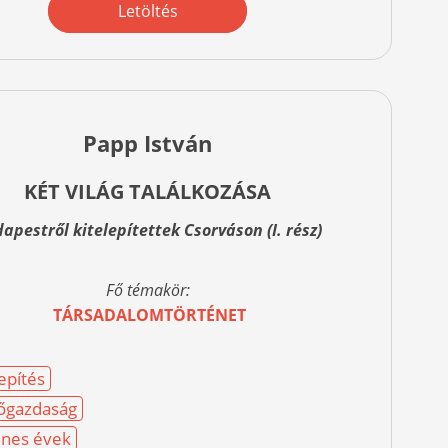
Letöltés
Papp István
KÉT VILÁG TALÁLKOZÁSA
apestről kitelepítettek Csorváson (I. rész)
Fő témakör:
TÁRSADALOMTÖRTÉNET
lepítés
őgazdaság
nes évek