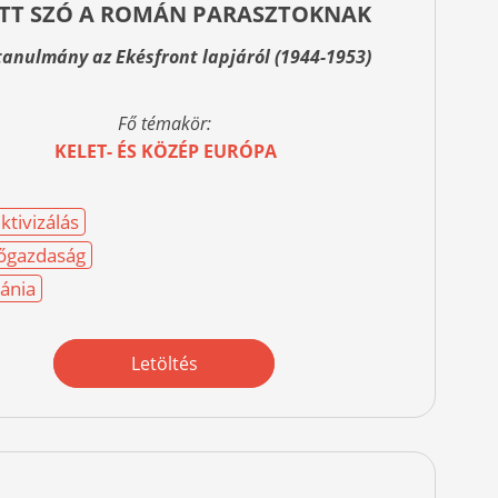
TT SZÓ A ROMÁN PARASZTOKNAK
tanulmány az Ekésfront lapjáról (1944-1953)
Fő témakör:
KELET- ÉS KÖZÉP EURÓPA
ktivizálás
őgazdaság
ánia
Letöltés