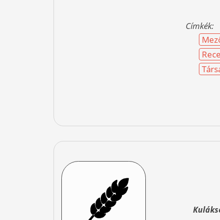
Címkék:
Mez
Rece
Társ
Kulákso