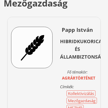
Mezőgazdaság
Papp István
HIBRIDKUKORICA
ÉS
ÁLLAMBIZTONSÁG
Fő témakör:
AGRÁRTÖRTÉNET
Címkék:
Kollektivizálás
Mezőgazdaság
MSZMP