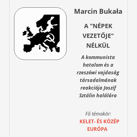
Marcin Bukała
A "NÉPEK
VEZETŐJE"
NÉLKÜL
A kommunista
hatalom és a
rzeszówi vajdaság
társadalmának
reakciója Joszif
Sztálin halálára
Fő témakör:
KELET- ÉS KÖZÉP
EURÓPA