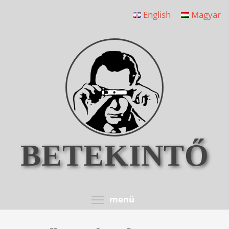
Ugrás
English
Magyar
a
tartalomra
BETEKINTŐ
Toggle menu visib
menü