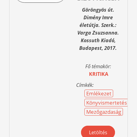
Göröngyös út.
Dimény Imre
életútja. Szerk.:
Varga Zsuzsanna.
Kossuth Kiadó,
Budapest, 2017.
Fő témakör:
KRITIKA
Címkék:
Emlékezet
Könyvismertetés
Mezőgazdaság
Letöltés