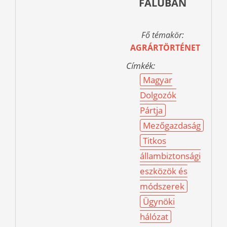
FALUBAN
Fő témakör:
AGRÁRTÖRTÉNET
Címkék:
Magyar
Dolgozók
Pártja
Mezőgazdaság
Titkos
állambiztonsági
eszközök és
módszerek
Ügynöki
hálózat