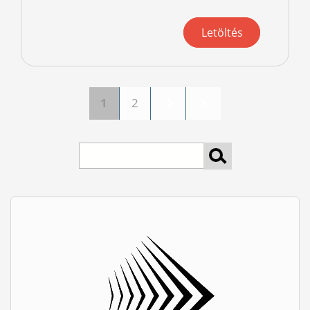
Letöltés
1
2
Oldalak
keresés