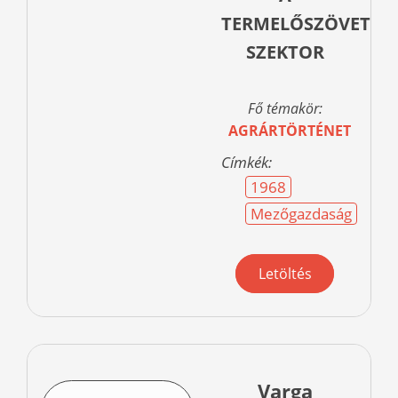
TERMELŐSZÖVETKEZ
SZEKTOR
Fő témakör:
AGRÁRTÖRTÉNET
Címkék:
1968
Mezőgazdaság
Letöltés
Varga