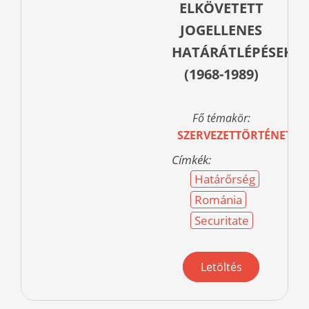
ELKÖVETETT
JOGELLENES
HATÁRÁTLÉPÉSEKRE
(1968-1989)
Fő témakör:
SZERVEZETTÖRTÉNET
Címkék:
Határőrség
Románia
Securitate
Letöltés