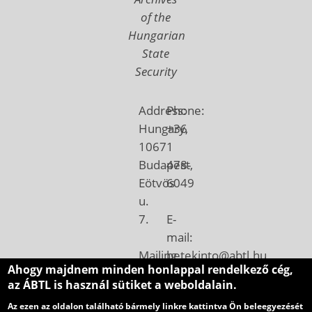
of the
Hungarian
State
Security
Address:
Phone:
Hungary,
+36
1067
1
Budapest,
478-
Eötvös
6049
u.
7.
E-
mail:
Mailing
betekinto@abtl.hu
Ahogy majdnem minden honlappal rendelkező cég,
address:
az ÁBTL is használ sütiket a weboldalain.
Hungary,
Az ezen az oldalon található bármely linkre kattintva Ön beleegyezését
1410