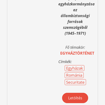
egyházkormányzása
az
állambiztonsági
források
szemszögéből
(1945–1971)
Fő témakör:
EGYHÁZTÖRTÉNET
Címkék:
Egyházak
Románia
Securitate
Letöltés