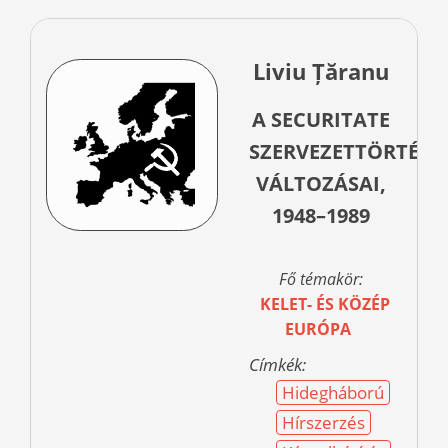
Liviu Țăranu
A SECURITATE
SZERVEZETTÖRTÉNE
VÁLTOZÁSAI,
1948–1989
Fő témakör:
KELET- ÉS KÖZÉP
EURÓPA
Címkék:
Hidegháború
Hírszerzés