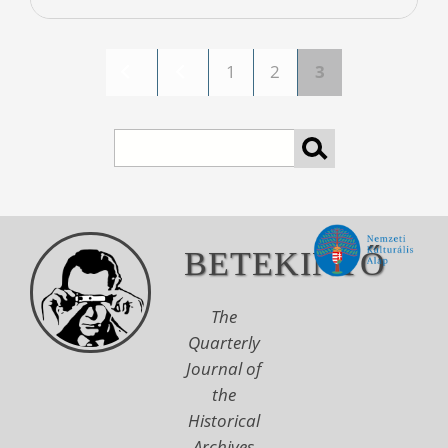
1
2
3
Pages
Search
BETEKINTŐ
The
Quarterly
Journal of
the
Historical
Archives