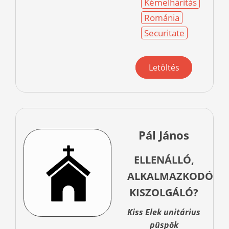
Kémelhárítás
Románia
Securitate
Letöltés
Pál János
ELLENÁLLÓ,
ALKALMAZKODÓ,
KISZOLGÁLÓ?
Kiss Elek unitárius
püspök