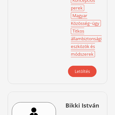
Koncepciós
perek
Magyar
Közösség−ügy
Titkos
állambiztonsági
eszközök és
módszerek
Letöltés
Bikki István