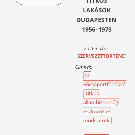
TITKOS
LAKÁSOK
BUDAPESTEN
1956–1978
Fő témakör:
SZERVEZETTÖRTÉNET
Címkék:
III.
Főcsoportfőnökség
Titkos
állambiztonsági
eszközök és
módszerek