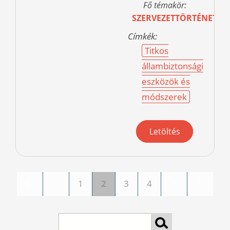
Fő témakör:
SZERVEZETTÖRTÉNET
Címkék:
Titkos
állambiztonsági
eszközök és
módszerek
Letöltés
1
2
3
4
Pages
Search