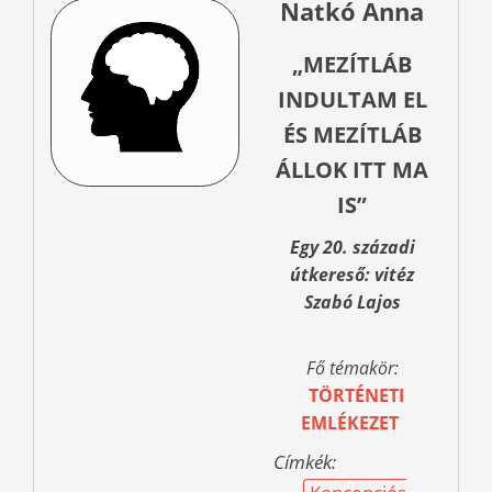
Natkó Anna
„MEZÍTLÁB
INDULTAM EL
ÉS MEZÍTLÁB
ÁLLOK ITT MA
IS”
Egy 20. századi
útkereső: vitéz
Szabó Lajos
Fő témakör:
TÖRTÉNETI
EMLÉKEZET
Címkék: