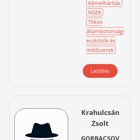
Kémelhárítás
NSZK
Titkos
állambiztonsági
eszközök és
módszerek
Letöltés
Krahulcsán
Zsolt
GORBACSOV