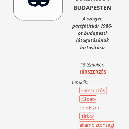
BUDAPESTEN
A szovjet
pártfőtitkár 1986-
os budapesti
látogatásának
biztosítása
Fő témakör:
HÍRSZERZÉS
Címkék:
Hírszerzés
Kádár-
rendszer
Titkos
állambiztonsági