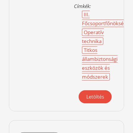
Címkék:
III.
Főcsoportfőnökség
Operatív
technika
Titkos
állambiztonsági
eszközök és
módszerek
Letöltés