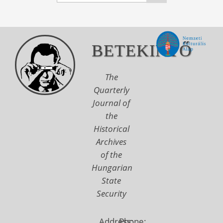
BETEKINTŐ
The
Quarterly
Journal of
the
Historical
Archives
of the
Hungarian
State
Security
Address:
Phone: