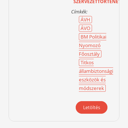
SZERVEZETTÖRTÉNET
Címkék:
ÁVH
ÁVO
BM Politikai
Nyomozó
Főosztály
Titkos
állambiztonsági
eszközök és
módszerek
Letöltés