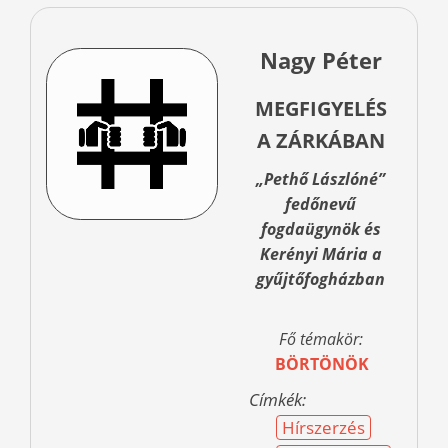
Nagy Péter
MEGFIGYELÉS
A ZÁRKÁBAN
„Pethő Lászlóné”
fedőnevű
fogdaügynök és
Kerényi Mária a
gyűjtőfogházban
Fő témakör:
BÖRTÖNÖK
Címkék:
Hírszerzés