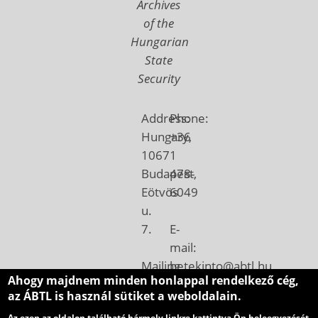
Archives
of the
Hungarian
State
Security
Address:
Phone:
Hungary,
+36
1067
1
Budapest,
478-
Eötvös
6049
u.
7.
E-
mail:
Mailing
betekinto@abtl.hu
Ahogy majdnem minden honlappal rendelkező cég,
address:
az ÁBTL is használ sütiket a weboldalain.
Hungary,
Az ezen az oldalon található bármely linkre kattintva Ön beleegyezését