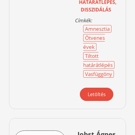
HATÁRÁTLÉPÉS,
DISSZIDÁLÁS
Címkék:
Amnesztia
Ötvenes
évek
Tiltott
határátlépés
Vasfüggöny
Letöltés
Jobst Ágnes