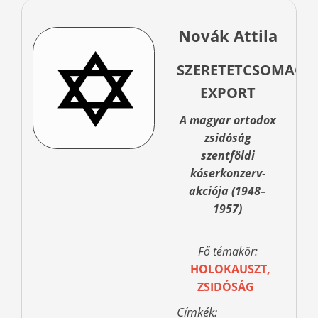
Novák Attila
SZERETETCSOMAGB
EXPORT
A magyar ortodox
zsidóság
szentföldi
kóserkonzerv-
akciója (1948–
1957)
Fő témakör:
HOLOKAUSZT,
ZSIDÓSÁG
Címkék: