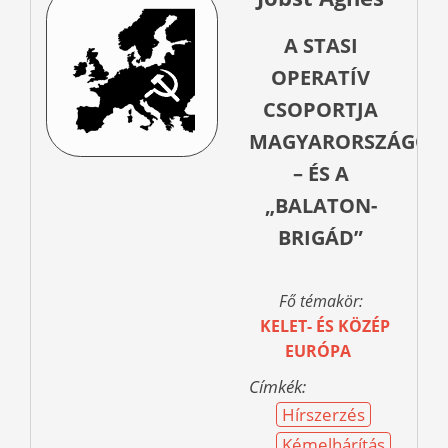
A STASI
OPERATÍV
CSOPORTJA
MAGYARORSZÁGON
– ÉS A
„BALATON-
BRIGÁD”
Fő témakör:
KELET- ÉS KÖZÉP
EURÓPA
Címkék:
Hírszerzés
Kémelhárítás