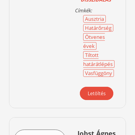
Címkék:
Ausztria
Határőrség
Ötvenes
évek
Tiltott
határátlépés
Vasfüggöny
Letöltés
Jobst Ágnes