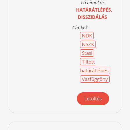
Fő témakör:
HATÁRÁTLÉPÉS,
DISSZIDÁLÁS
Címkék:
NDK
NSZK
Stasi
Tiltott
határátlépés
Vasfüggöny
Letöltés