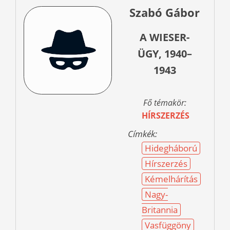
Szabó Gábor
A WIESER-
ÜGY, 1940–
1943
Fő témakör:
HÍRSZERZÉS
Címkék:
Hidegháború
Hírszerzés
Kémelhárítás
Nagy-
Britannia
Vasfüggöny