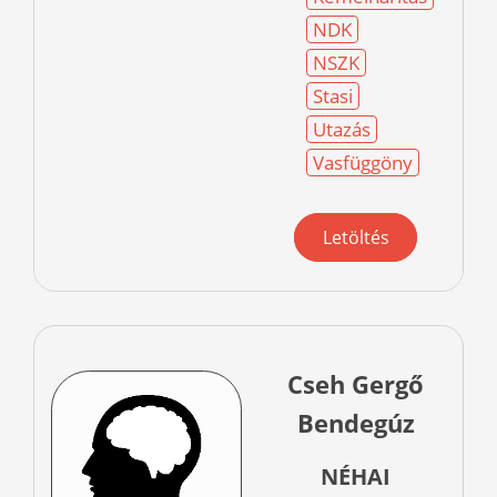
NDK
NSZK
Stasi
Utazás
Vasfüggöny
Letöltés
Cseh Gergő
Bendegúz
NÉHAI