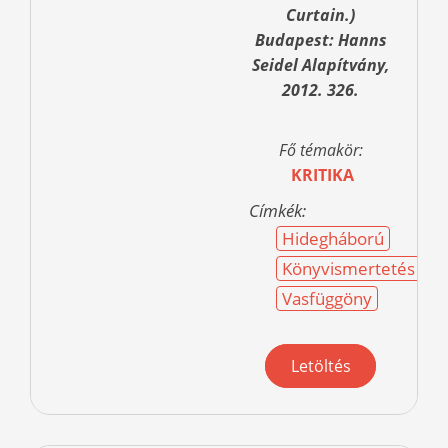
Curtain.)
Budapest: Hanns
Seidel Alapítvány,
2012. 326.
Fő témakör:
KRITIKA
Címkék:
Hidegháború
Könyvismertetés
Vasfüggöny
Letöltés