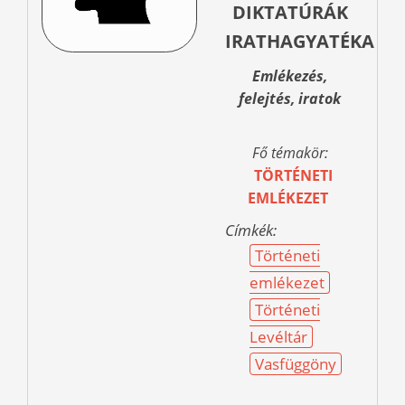
DIKTATÚRÁK
IRATHAGYATÉKA
Emlékezés,
felejtés, iratok
Fő témakör:
TÖRTÉNETI
EMLÉKEZET
Címkék:
Történeti
emlékezet
Történeti
Levéltár
Vasfüggöny