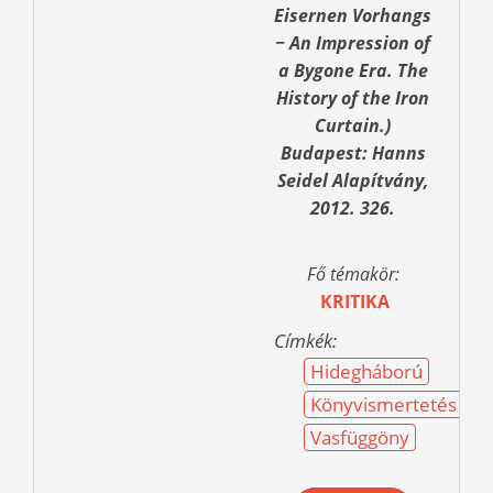
Eisernen Vorhangs
− An Impression of
a Bygone Era. The
History of the Iron
Curtain.)
Budapest: Hanns
Seidel Alapítvány,
2012. 326.
Fő témakör:
KRITIKA
Címkék:
Hidegháború
Könyvismertetés
Vasfüggöny