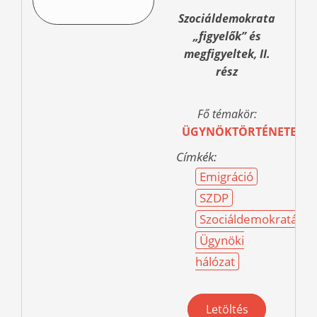
Szociáldemokrata
„figyelők” és
megfigyeltek, II.
rész
Fő témakör:
ÜGYNÖKTÖRTÉNETEK
Címkék:
Emigráció
SZDP
Szociáldemokraták
Ügynöki
hálózat
Letöltés