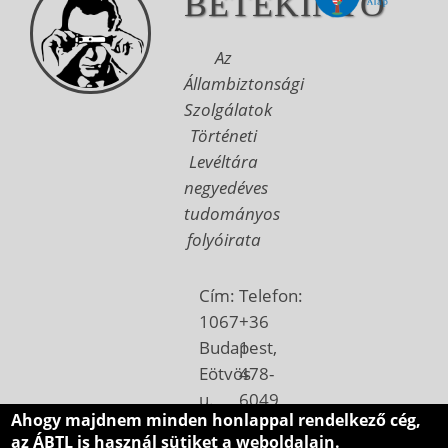
BETEKINTŐ
Az
Állambiztonsági
Szolgálatok
Történeti
Levéltára
negyedéves
tudományos
folyóirata
Cím:
Telefon:
1067
+36
Budapest,
1
Eötvös
478-
u.
6049
Ahogy majdnem minden honlappal rendelkező cég,
7.
Email:
az ÁBTL is használ sütiket a weboldalain.