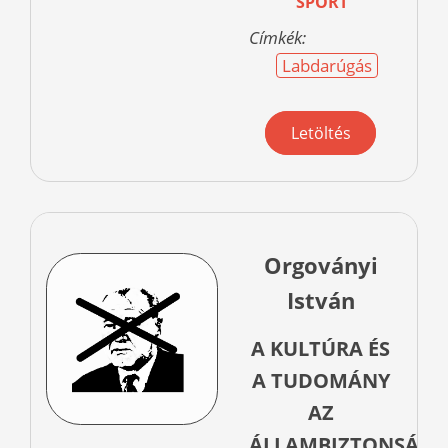
SPORT
Címkék:
Labdarúgás
Letöltés
Orgoványi
István
A KULTÚRA ÉS
A TUDOMÁNY
AZ
ÁLLAMBIZTONSÁGI