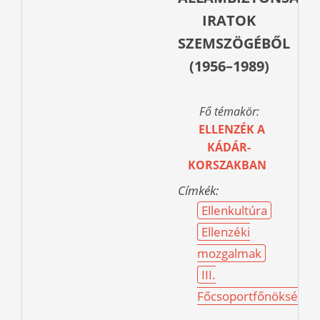
IRATOK
SZEMSZÖGÉBŐL
(1956–1989)
Fő témakör:
ELLENZÉK A
KÁDÁR-
KORSZAKBAN
Címkék:
Ellenkultúra
Ellenzéki
mozgalmak
III.
Főcsoportfőnökség