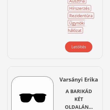
Ausztria
Hírszerzés
Rezidentúra
Ügynöki
hálózat
Letöltés
Varsányi Erika
A BARIKÁD
KÉT
OLDALÁN…