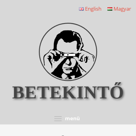
Ugrás
English
Magyar
a
tartalomra
BETEKINTŐ
Toggle menu visib
menü