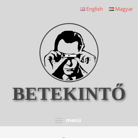
Ugrás
English
Magyar
a
tartalomra
BETEKINTŐ
Toggle menu visib
menü