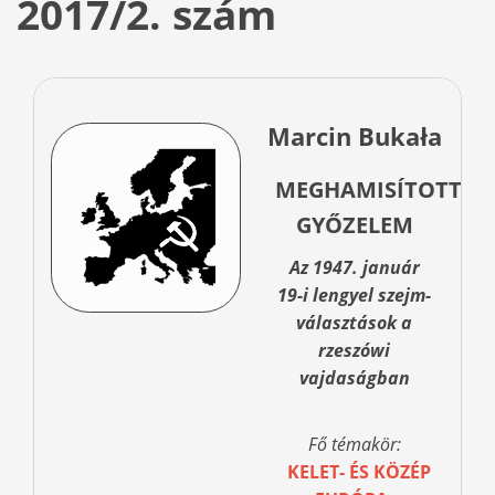
2017/2. szám
Marcin Bukała
MEGHAMISÍTOTT
GYŐZELEM
Az 1947. január
19-i lengyel szejm-
választások a
rzeszówi
vajdaságban
Fő témakör:
KELET- ÉS KÖZÉP