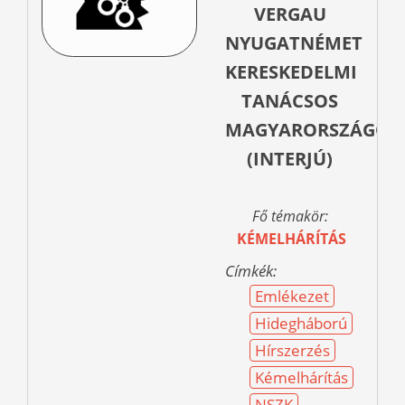
VERGAU
NYUGATNÉMET
KERESKEDELMI
TANÁCSOS
MAGYARORSZÁGON
(INTERJÚ)
Fő témakör:
KÉMELHÁRÍTÁS
Címkék:
Emlékezet
Hidegháború
Hírszerzés
Kémelhárítás
NSZK