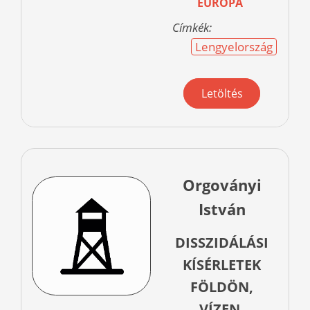
EURÓPA
Címkék:
Lengyelország
Letöltés
Orgoványi
István
DISSZIDÁLÁSI
KÍSÉRLETEK
FÖLDÖN,
VÍZEN,