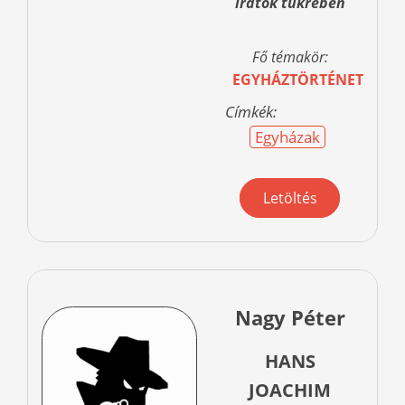
iratok tükrében
Fő témakör:
EGYHÁZTÖRTÉNET
Címkék:
Egyházak
Letöltés
Nagy Péter
HANS
JOACHIM