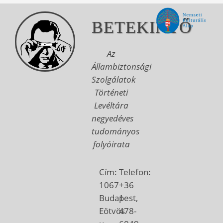
BETEKINTŐ
Az
Állambiztonsági
Szolgálatok
Történeti
Levéltára
negyedéves
tudományos
folyóirata
Cím:
Telefon:
1067
+36
Budapest,
1
Eötvös
478-