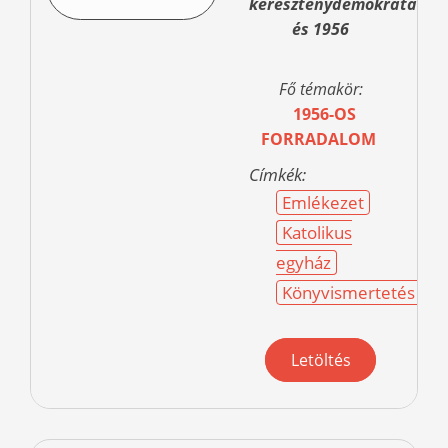
kereszténydemokraták
és 1956
Fő témakör:
1956-OS
FORRADALOM
Címkék:
Emlékezet
Katolikus
egyház
Könyvismertetés
Letöltés