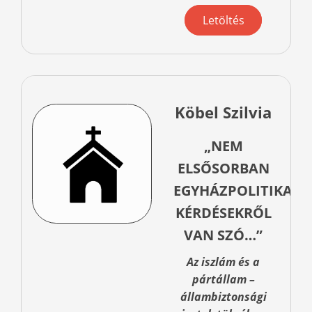
Letöltés
Köbel Szilvia
„NEM
ELSŐSORBAN
EGYHÁZPOLITIKAI
KÉRDÉSEKRŐL
VAN SZÓ…”
Az iszlám és a
pártállam –
állambiztonsági