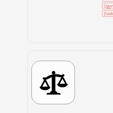
Ügyn
Zsid