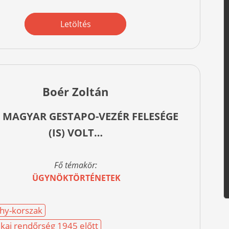
Letöltés
Boér Zoltán
A MAGYAR GESTAPO-VEZÉR FELESÉGE
(IS) VOLT…
Fő témakör:
ÜGYNÖKTÖRTÉNETEK
hy-korszak
tikai rendőrség 1945 előtt