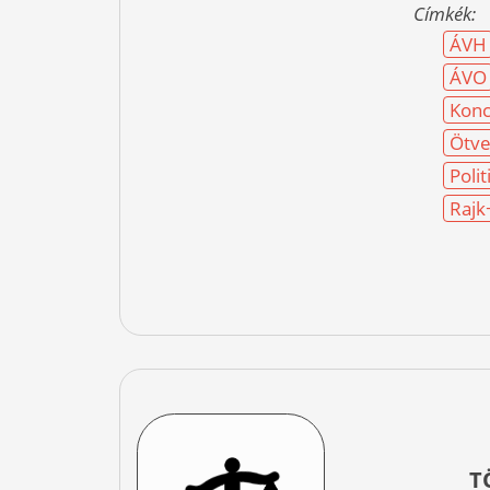
Címkék:
ÁVH
ÁVO
Konc
Ötve
Polit
Rajk
T