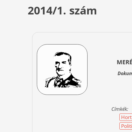
2014/1. szám
MERÉ
Dokum
Címkék:
Hort
Poli