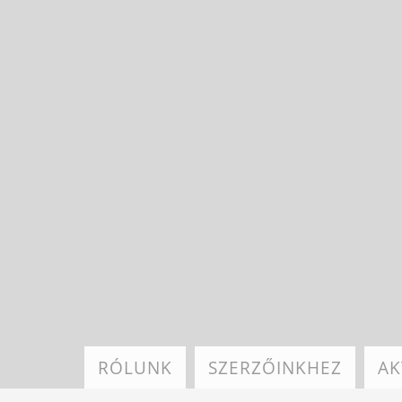
Ugrás
a
tartalomra
RÓLUNK
SZERZŐINKHEZ
AK