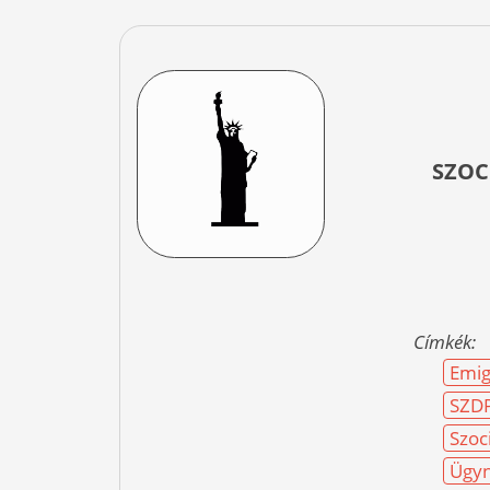
SZOC
Címkék:
Emig
SZD
Szoc
Ügyn