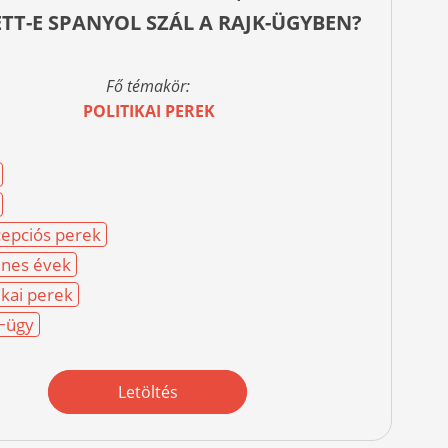
ETT-E SPANYOL SZÁL A RAJK-ÜGYBEN?
Fő témakör:
POLITIKAI PEREK
epciós perek
nes évek
ikai perek
−ügy
Letöltés