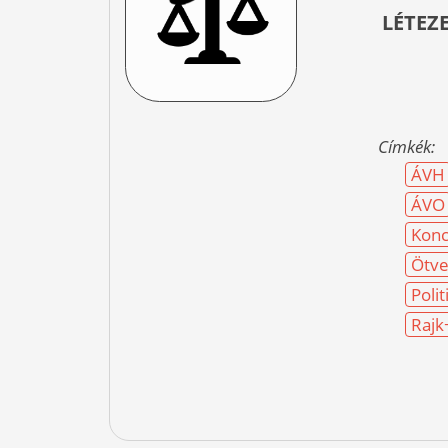
LÉTEZ
Címkék:
ÁVH
ÁVO
Konc
Ötve
Polit
Rajk