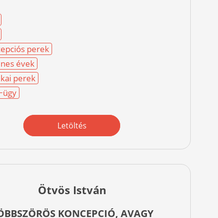
epciós perek
nes évek
ikai perek
−ügy
Letöltés
Ötvös István
ÖBBSZÖRÖS KONCEPCIÓ, AVAGY