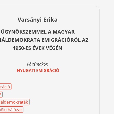
Varsányi Erika
ÜGYNÖKSZEMMEL A MAGYAR
IÁLDEMOKRATA EMIGRÁCIÓRÓL AZ
1950-ES ÉVEK VÉGÉN
Fő témakör:
NYUGATI EMIGRÁCIÓ
ráció
P
iáldemokraták
öki hálózat