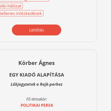
öki hálózat
óellenes intézkedések
Letöltés
Körber Ágnes
EGY KIADÓ ALAPÍTÁSA
Lábjegyzetek a Rajk-perhez
Fő témakör:
POLITIKAI PEREK