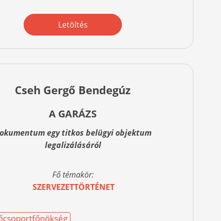
Letöltés
Cseh Gergő Bendegúz
A GARÁZS
okumentum egy titkos belügyi objektum
legalizálásáról
Fő témakör:
SZERVEZETTÖRTÉNET
 Főcsoportfőnökség