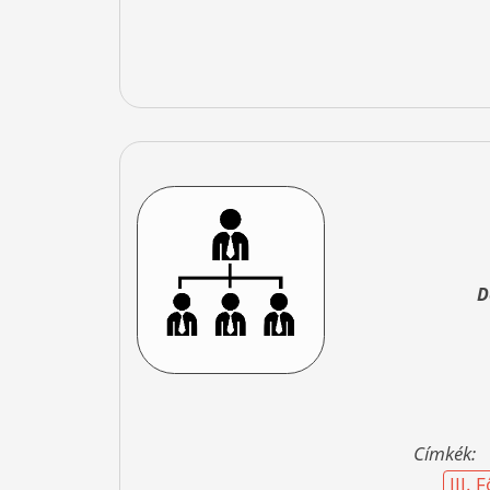
D
Címkék:
III.