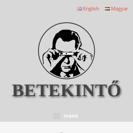
Ugrás
English
Magyar
a
tartalomra
BETEKINTŐ
Toggle menu visib
menü