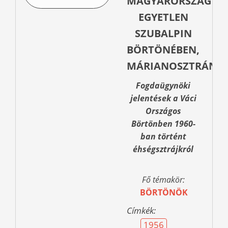
MAGYARORSZÁG
EGYETLEN
SZUBALPIN
BÖRTÖNÉBEN,
MÁRIANOSZTRÁN”
Fogdaügynöki
jelentések a Váci
Országos
Börtönben 1960-
ban történt
éhségsztrájkról
Fő témakör:
BÖRTÖNÖK
Címkék:
1956