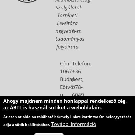
Szolgálatok
Történeti
Levéltára
negyedéves
tudományos
folyóirata
Cím:
Telefon:
1067
+36
Budapest,
1
Eötvös
478-
u.
6049
Ahogy majdnem minden honlappal rendelkező cég,
7.
Email:
az ÁBTL is használ sütiket a weboldalain.
Postacím:
betekinto@abtl.hu
Az ezen az oldalon található bármely linkre kattintva Ön beleegyezését
1410
További információ
adja a sütik beállításához.
Budapest,
Pf.: