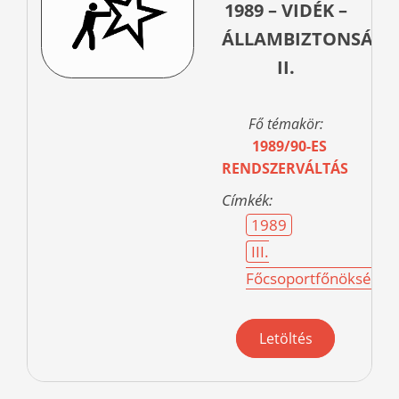
1989 – VIDÉK –
ÁLLAMBIZTONSÁG
II.
Fő témakör:
1989/90-ES
RENDSZERVÁLTÁS
Címkék:
1989
III.
Főcsoportfőnökség
Letöltés