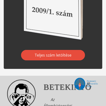
Teljes szám letöltése
BETEKINTŐ
Az
Állambiztonsági