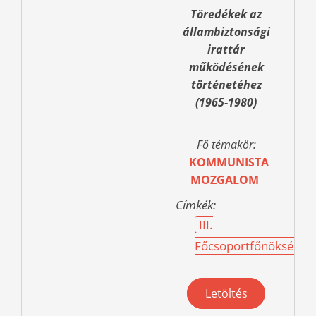
Töredékek az
állambiztonsági
irattár
működésének
történetéhez
(1965-1980)
Fő témakör:
KOMMUNISTA
MOZGALOM
Címkék:
III.
Főcsoportfőnökség
Letöltés