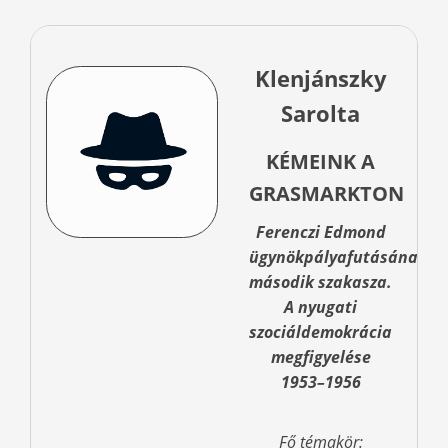
Klenjánszky
Sarolta
KÉMEINK A
GRASMARKTON
Ferenczi Edmond
ügynökpályafutásának
második szakasza.
A nyugati
szociáldemokrácia
megfigyelése
1953–1956
Fő témakör: