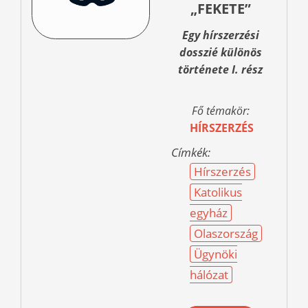
„FEKETE”
Egy hírszerzési
dosszié különös
története I. rész
Fő témakör:
HÍRSZERZÉS
Címkék:
Hírszerzés
Katolikus
egyház
Olaszország
Ügynöki
hálózat