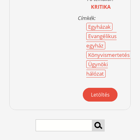
KRITIKA
Címkék:
Egyházak
Evangélikus
egyház
Könyvismertetés
Ügynöki
hálózat
Letöltés
keresés