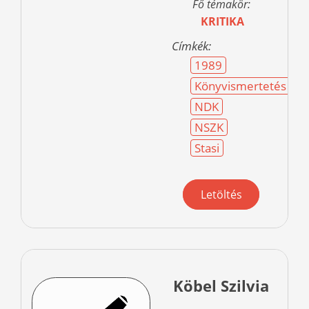
Fő témakör:
KRITIKA
Címkék:
1989
Könyvismertetés
NDK
NSZK
Stasi
Letöltés
Köbel Szilvia