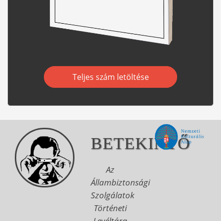
Teljes szám letöltése
BETEKINTŐ
Az
Állambiztonsági
Szolgálatok
Történeti
Levéltára