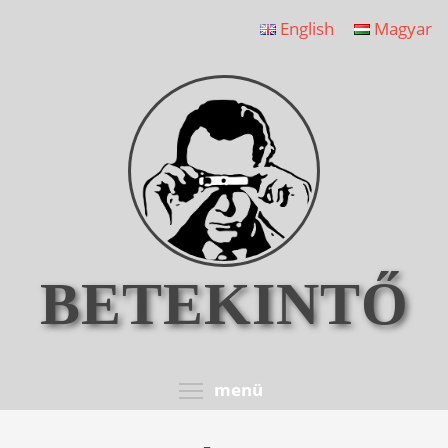
Ugrás
English
Magyar
a
tartalomra
BETEKINTŐ
Toggle menu visib
menü