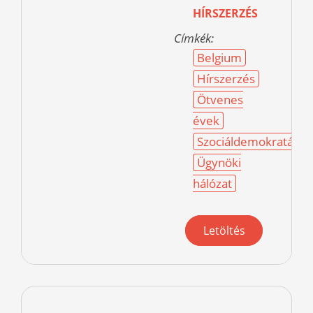
HÍRSZERZÉS
Címkék:
Belgium
Hírszerzés
Ötvenes
évek
Szociáldemokraták
Ügynöki
hálózat
Letöltés