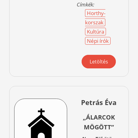
Címkék:
Horthy-
korszak
Kultúra
Népi írók
Letöltés
Petrás Éva
„ÁLARCOK
MÖGÖTT”