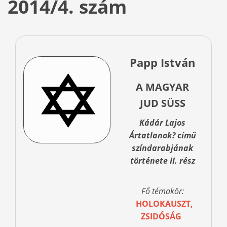
2014/4. szám
Papp István
A MAGYAR
JUD SÜSS
Kádár Lajos
Ártatlanok? című
színdarabjának
története II. rész
Fő témakör:
HOLOKAUSZT,
ZSIDÓSÁG