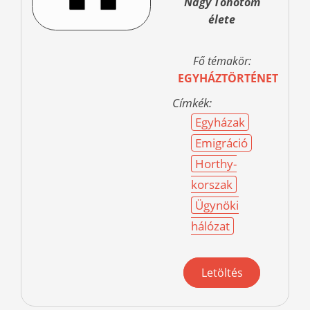
Nagy Töhötöm
élete
Fő témakör:
EGYHÁZTÖRTÉNET
Címkék:
Egyházak
Emigráció
Horthy-
korszak
Ügynöki
hálózat
Letöltés