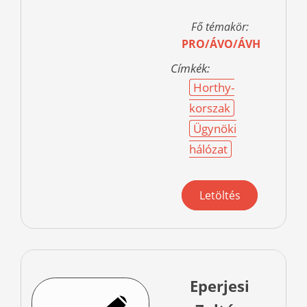
Fő témakör:
PRO/ÁVO/ÁVH
Címkék:
Horthy-
korszak
Ügynöki
hálózat
Letöltés
Eperjesi