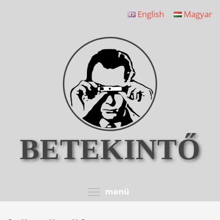
Ugrás
English
Magyar
a
tartalomra
BETEKINTŐ
Toggle menu visib
menü