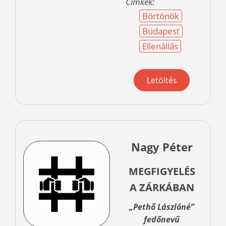
Címkék:
Börtönök
Budapest
Ellenállás
Letöltés
Nagy Péter
MEGFIGYELÉS
A ZÁRKÁBAN
„Pethő Lászlóné”
fedőnevű