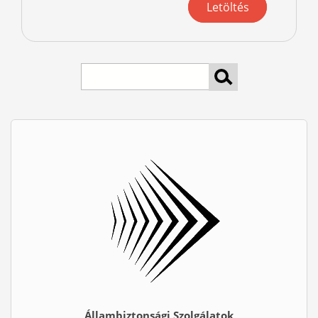
Letöltés
keresés
Állambiztonsági Szolgálatok