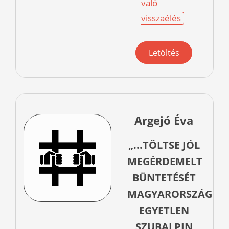
való
visszaélés
Letöltés
Argejó Éva
„...TÖLTSE JÓL
MEGÉRDEMELT
BÜNTETÉSÉT
MAGYARORSZÁG
EGYETLEN
SZUBALPIN