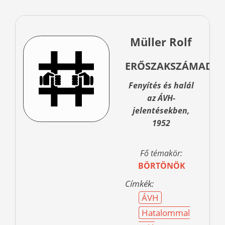
Müller Rolf
ERŐSZAKSZÁMADÁ
Fenyítés és halál
az ÁVH-
jelentésekben,
1952
Fő témakör:
BÖRTÖNÖK
Címkék:
ÁVH
Hatalommal