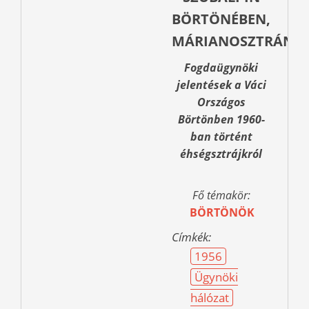
BÖRTÖNÉBEN,
MÁRIANOSZTRÁN”
Fogdaügynöki
jelentések a Váci
Országos
Börtönben 1960-
ban történt
éhségsztrájkról
Fő témakör:
BÖRTÖNÖK
Címkék:
1956
Ügynöki
hálózat