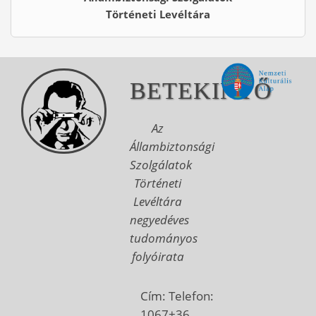
Történeti Levéltára
BETEKINTŐ
Az
Állambiztonsági
Szolgálatok
Történeti
Levéltára
negyedéves
tudományos
folyóirata
Cím:
Telefon:
1067
+36