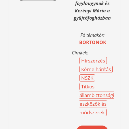
fogdaügynök és
Kerényi Mária a
gyűjtőfogházban
Fő témakör:
BÖRTÖNÖK
Címkék:
Hírszerzés
Kémelhárítás
NSZK
Titkos
állambiztonsági
eszközök és
módszerek