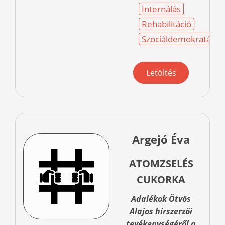
Internálás
Rehabilitáció
Szociáldemokraták
Letöltés
Argejó Éva
ATOMZSELÉS
CUKORKA
Adalékok Ötvös
Alajos hírszerzői
tevékenységéről a