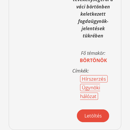
váci börtönben
keletkezett
fogdaügynök-
jelentések
tükrében
Fő témakör:
BÖRTÖNÖK
Címkék:
Hírszerzés
Ügynöki
hálózat
Letöltés