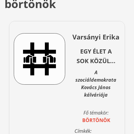
börtönök
Varsányi Erika
EGY ÉLET A
SOK KÖZÜL...
A
szociáldemokrata
Kovács János
kálváriája
Fő témakör:
BÖRTÖNÖK
Címkék: