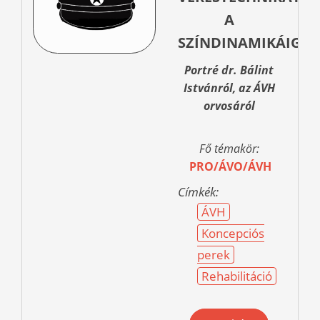
A
SZÍNDINAMIKÁIG
Portré dr. Bálint
Istvánról, az ÁVH
orvosáról
Fő témakör:
PRO/ÁVO/ÁVH
Címkék:
ÁVH
Koncepciós
perek
Rehabilitáció