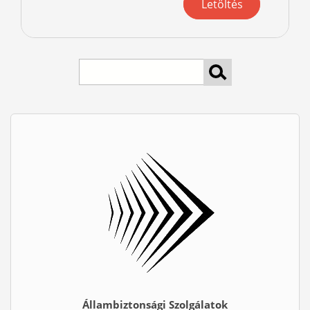
Letöltés
keresés
Állambiztonsági Szolgálatok