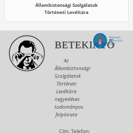
Állambiztonsági Szolgálatok
Történeti Levéltára
BETEKINTŐ
Az
Állambiztonsági
Szolgálatok
Történeti
Levéltára
negyedéves
tudományos
folyóirata
Cím:
Telefon: