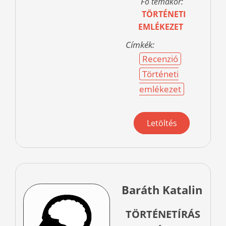
Fő témakör:
TÖRTÉNETI
EMLÉKEZET
Címkék:
Recenzió
Történeti
emlékezet
Letöltés
Baráth Katalin
TÖRTÉNETÍRÁS