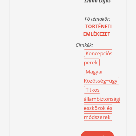
Szabó Lajos
Fő témakör:
TÖRTÉNETI
EMLÉKEZET
Címkék:
Koncepciós
perek
Magyar
Közösség−ügy
Titkos
állambiztonsági
eszközök és
módszerek