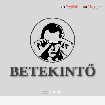
Ugrás
English
Magyar
a
tartalomra
BETEKINTŐ
Toggle menu visib
menü