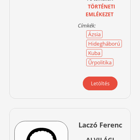
TÖRTÉNETI
EMLÉKEZET
Címkék:
Ázsia
Hidegháború
Kuba
Űrpolitika
Letöltés
Laczó Ferenc
ALVILÁGI