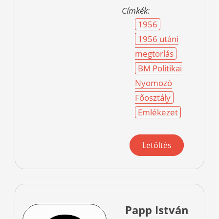
Címkék:
1956
1956 utáni
megtorlás
BM Politikai
Nyomozó
Főosztály
Emlékezet
Letöltés
Papp István