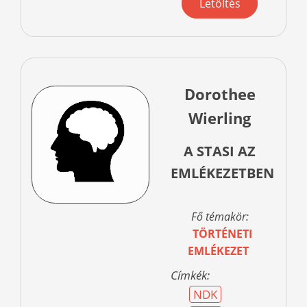
Letöltés
Dorothee
Wierling
A STASI AZ
EMLÉKEZETBEN
Fő témakör:
TÖRTÉNETI
EMLÉKEZET
Címkék:
NDK