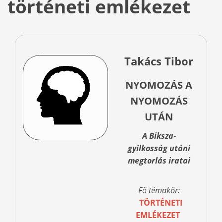
történeti emlékezet
Takács Tibor
NYOMOZÁS A
NYOMOZÁS
UTÁN
A Biksza-
gyilkosság utáni
megtorlás iratai
Fő témakör:
TÖRTÉNETI
EMLÉKEZET