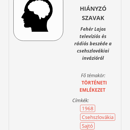
HIÁNYZÓ
SZAVAK
Fehér Lajos
televíziós és
rádiós beszéde a
csehszlovákiai
invázióról
Fő témakör:
TÖRTÉNETI
EMLÉKEZET
Címkék:
1968
Csehszlovákia
Sajtó