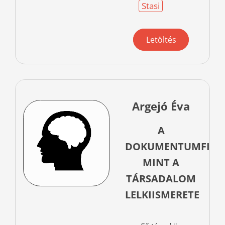
Stasi
Letöltés
Argejó Éva
A
DOKUMENTUMFILM
MINT A
TÁRSADALOM
LELKIISMERETE