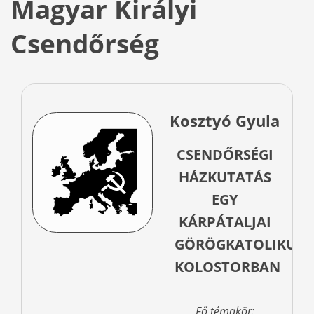
Magyar Királyi
Csendőrség
Kosztyó Gyula
CSENDŐRSÉGI
HÁZKUTATÁS
EGY
KÁRPÁTALJAI
GÖRÖGKATOLIKUS
KOLOSTORBAN
Fő témakör: