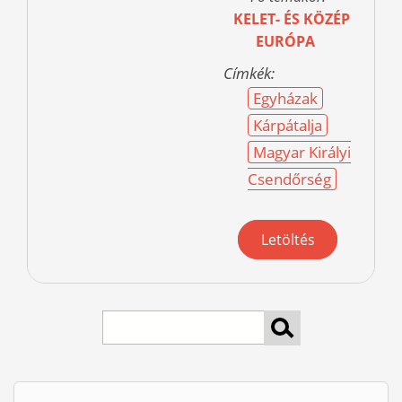
KELET- ÉS KÖZÉP
EURÓPA
Címkék:
Egyházak
Kárpátalja
Magyar Királyi
Csendőrség
Letöltés
keresés