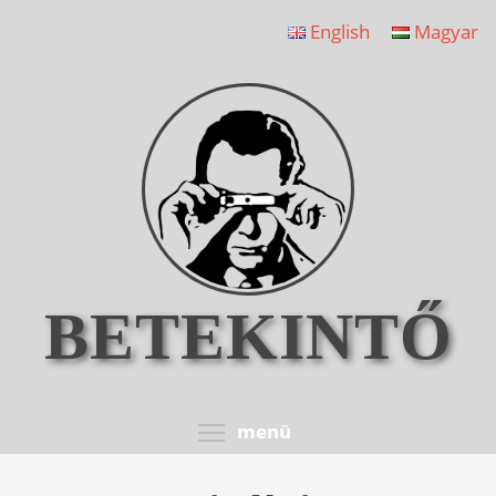
Ugrás
English
Magyar
a
tartalomra
BETEKINTŐ
Toggle menu visib
menü