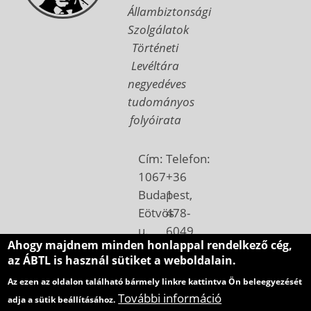
Állambiztonsági
Szolgálatok
Történeti
Levéltára
negyedéves
tudományos
folyóirata
Cím:
Telefon:
1067
+36
Budapest,
1
Eötvös
478-
u.
6049
Ahogy majdnem minden honlappal rendelkező cég,
7.
Email:
az ÁBTL is használ sütiket a weboldalain.
Postacím:
betekinto@abtl.hu
Az ezen az oldalon található bármely linkre kattintva Ön beleegyezését
1410
További információ
adja a sütik beállításához.
Budapest,