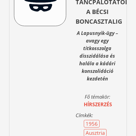
TÁNCPALOTÁTÓL
A BÉCSI
BONCASZTALIG
A Lapusnyik-ügy –
avagy egy
titkosszolga
disszidálása és
halála a kádári
konszolidáció
kezdetén
Fő témakör:
HÍRSZERZÉS
Címkék:
1956
Ausztria