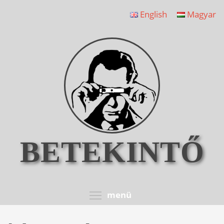
Ugrás
English
Magyar
a
tartalomra
BETEKINTŐ
Toggle menu visib
menü