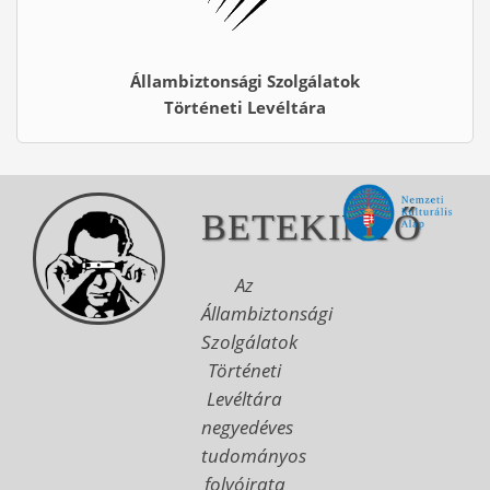
Állambiztonsági Szolgálatok
Történeti Levéltára
BETEKINTŐ
Az
Állambiztonsági
Szolgálatok
Történeti
Levéltára
negyedéves
tudományos
folyóirata