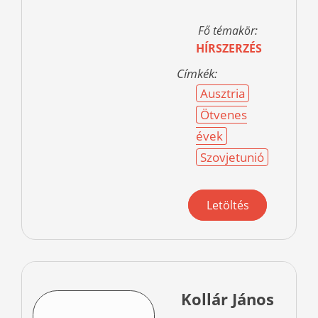
Fő témakör:
HÍRSZERZÉS
Címkék:
Ausztria
Ötvenes
évek
Szovjetunió
Letöltés
Kollár János