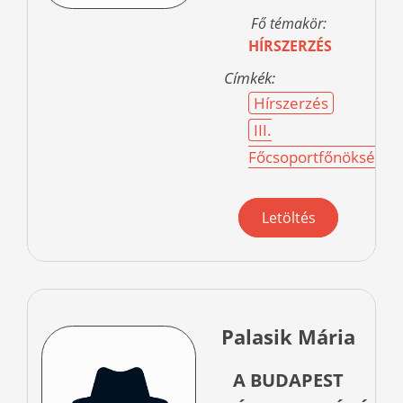
Fő témakör:
HÍRSZERZÉS
Címkék:
Hírszerzés
III.
Főcsoportfőnökség
Letöltés
Palasik Mária
A BUDAPEST