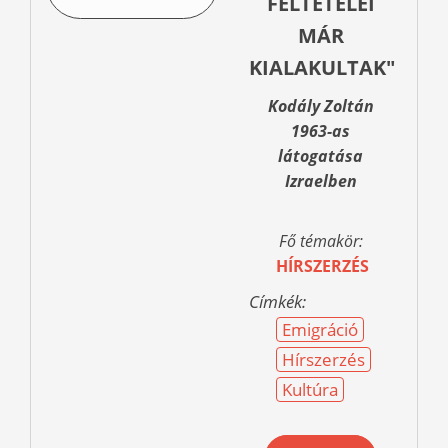
FELTÉTELEI
MÁR
KIALAKULTAK"
Kodály Zoltán
1963-as
látogatása
Izraelben
Fő témakör:
HÍRSZERZÉS
Címkék:
Emigráció
Hírszerzés
Kultúra