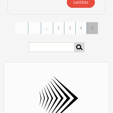
Letöltés
…
2
3
4
5
Oldalak
keresés