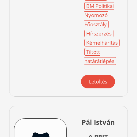
BM Politikai
Nyomozó
Főosztály
Hírszerzés
Kémelhárítás
Tiltott
határátlépés
Letöltés
Pál István
A BRIT