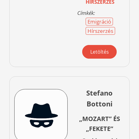
HÍRSZERZÉS
Címkék:
Emigráció
Hírszerzés
Letöltés
Stefano
Bottoni
„MOZART” ÉS
„FEKETE”