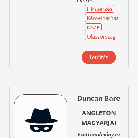
Címkék:
Hírszerzés
Kémelhárítás
NSZK
Olaszország
Letöltés
Duncan Bare
ANGLETON
MAGYARJAI
Esettanulmány az