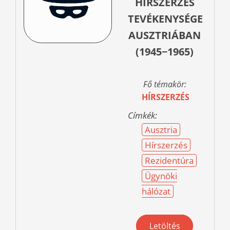
HÍRSZERZÉS
TEVÉKENYSÉGE
AUSZTRIÁBAN
(1945−1965)
Fő témakör:
HÍRSZERZÉS
Címkék:
Ausztria
Hírszerzés
Rezidentúra
Ügynöki
hálózat
Letöltés