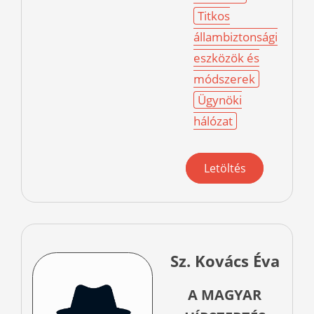
Titkos
állambiztonsági
eszközök és
módszerek
Ügynöki
hálózat
Letöltés
Sz. Kovács Éva
A MAGYAR