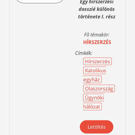
Egy hírszerzési
dosszié különös
története I. rész
Fő témakör:
HÍRSZERZÉS
Címkék:
Hírszerzés
Katolikus
egyház
Olaszország
Ügynöki
hálózat
Letöltés