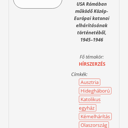
USA Rómában
működő Közép-
Európai katonai
elhárításának
történetéből,
1945–1946
Fő témakör:
HÍRSZERZÉS
Címkék:
Ausztria
Hidegháború
Katolikus
egyház
Kémelhárítás
Olaszország