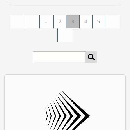
…
2
3
4
5
Oldalak
keresés