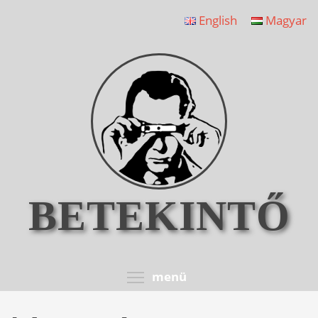
Ugrás
English
Magyar
a
tartalomra
BETEKINTŐ
Toggle menu visib
menü