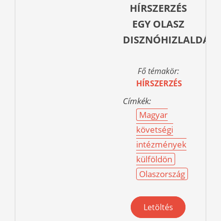
HÍRSZERZÉS
EGY OLASZ
DISZNÓHIZLALDÁT?
Fő témakör:
HÍRSZERZÉS
Címkék:
Magyar
követségi
intézmények
külföldön
Olaszország
Letöltés