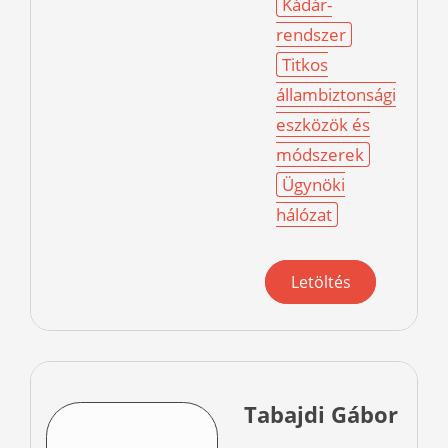
Kádár-
rendszer
Titkos
állambiztonsági
eszközök és
módszerek
Ügynöki
hálózat
Letöltés
Tabajdi Gábor