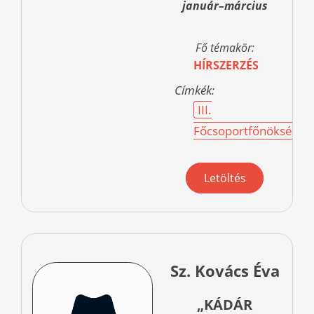
január–március
Fő témakör:
HÍRSZERZÉS
Címkék:
III.
Főcsoportfőnökség
Letöltés
Sz. Kovács Éva
„KÁDÁR