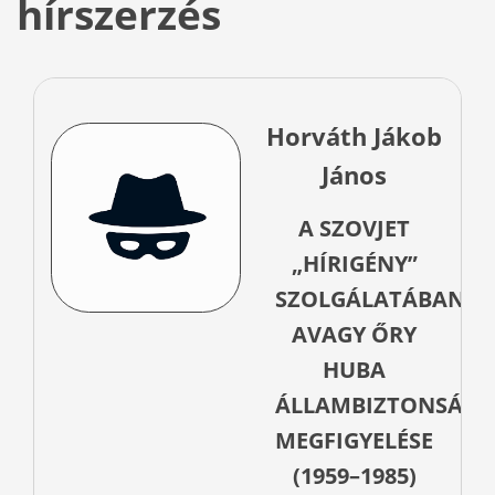
hírszerzés
Horváth Jákob
János
A SZOVJET
„HÍRIGÉNY”
SZOLGÁLATÁBAN,
AVAGY ŐRY
HUBA
ÁLLAMBIZTONSÁGI
MEGFIGYELÉSE
(1959–1985)