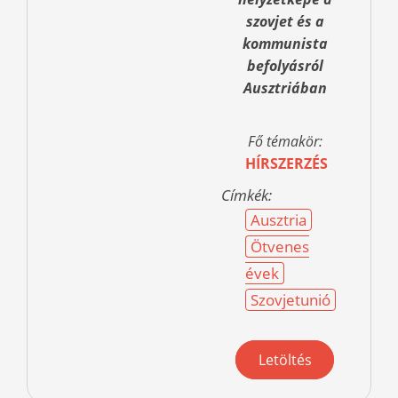
szovjet és a
kommunista
befolyásról
Ausztriában
Fő témakör:
HÍRSZERZÉS
Címkék:
Ausztria
Ötvenes
évek
Szovjetunió
Letöltés