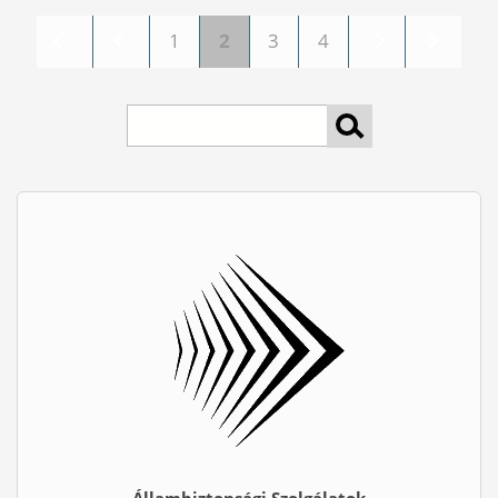
1
2
3
4
Oldalak
keresés