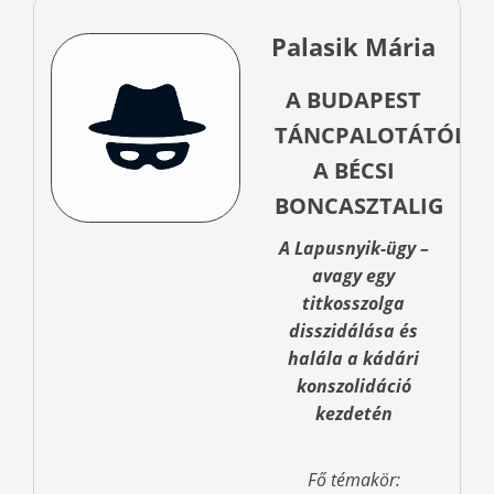
Palasik Mária
A BUDAPEST
TÁNCPALOTÁTÓL
A BÉCSI
BONCASZTALIG
A Lapusnyik-ügy –
avagy egy
titkosszolga
disszidálása és
halála a kádári
konszolidáció
kezdetén
Fő témakör: