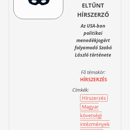
ELTŰNT
HÍRSZERZŐ
Az USA-ban
politikai
menedékjogért
folyamodó Szabó
László története
Fő témakör:
HÍRSZERZÉS
Címkék:
Hírszerzés
Magyar
követségi
intézmények