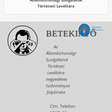
Állambiztonsági Szolgálatok
Történeti Levéltára
BETEKINTŐ
Az
Állambiztonsági
Szolgálatok
Történeti
Levéltára
negyedéves
tudományos
folyóirata
Cím:
Telefon: