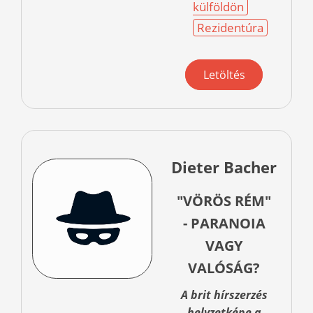
külföldön
Rezidentúra
Letöltés
Dieter Bacher
"VÖRÖS RÉM"
- PARANOIA
VAGY
VALÓSÁG?
A brit hírszerzés
helyzetképe a