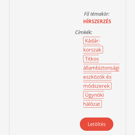
Fő témakör:
HÍRSZERZÉS
Címkék:
Kádár-
korszak
Titkos
állambiztonsági
eszközök és
módszerek
Ügynöki
hálózat
Letöltés