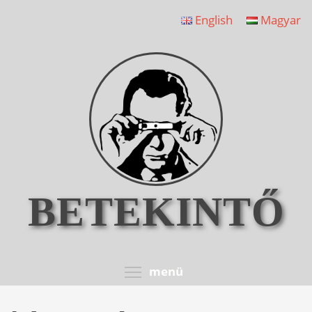
Ugrás
English
Magyar
a
tartalomra
BETEKINTŐ
Toggle menu visib
menü